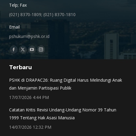
Telp; Fax
(021) 8370-1809; (021) 8370-1810
Email
pshukum@pshk.or.id
Find us on:
Facebook
X
YouTube
Instagram
page
page
page
page
Terbaru
opens
opens
opens
opens
in
in
in
in
PSHK di DRAPAC26: Ruang Digital Harus Melindungi Anak
new
new
new
new
dan Menjamin Partisipasi Publik
window
window
window
window
17/07/2026 4:44 PM
Catatan Kritis Revisi Undang-Undang Nomor 39 Tahun
1999 Tentang Hak Asasi Manusia
14/07/2026 12:32 PM