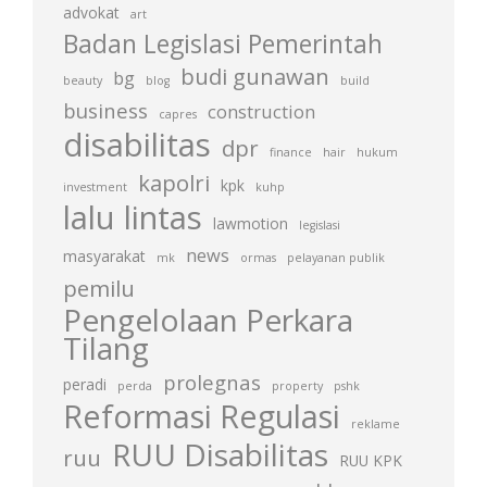
advokat
art
Badan Legislasi Pemerintah
budi gunawan
bg
beauty
blog
build
business
construction
capres
disabilitas
dpr
finance
hair
hukum
kapolri
kpk
investment
kuhp
lalu lintas
lawmotion
legislasi
news
masyarakat
mk
ormas
pelayanan publik
pemilu
Pengelolaan Perkara
Tilang
prolegnas
peradi
perda
property
pshk
Reformasi Regulasi
reklame
RUU Disabilitas
ruu
RUU KPK