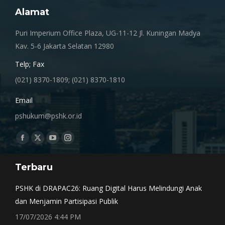
Alamat
Puri Imperium Office Plaza, UG-11-12 Jl. Kuningan Madya
Kav. 5-6 Jakarta Selatan 12980
Telp; Fax
(021) 8370-1809; (021) 8370-1810
Email
pshukum@pshk.or.id
Find us on:
Facebook
X
YouTube
Instagram
page
page
page
page
Terbaru
opens
opens
opens
opens
in
in
in
in
PSHK di DRAPAC26: Ruang Digital Harus Melindungi Anak
new
new
new
new
dan Menjamin Partisipasi Publik
window
window
window
window
17/07/2026 4:44 PM