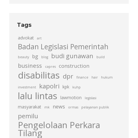
Tags
advokat
art
Badan Legislasi Pemerintah
budi gunawan
bg
beauty
blog
build
business
construction
capres
disabilitas
dpr
finance
hair
hukum
kapolri
kpk
investment
kuhp
lalu lintas
lawmotion
legislasi
news
masyarakat
mk
ormas
pelayanan publik
pemilu
Pengelolaan Perkara
Tilang