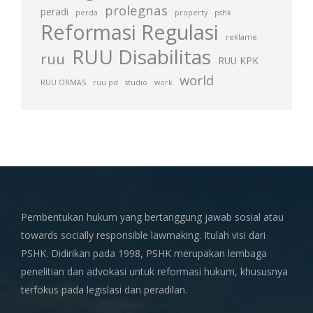
prolegnas
peradi
perda
property
pshk
Reformasi Regulasi
reklame
RUU Disabilitas
ruu
RUU KPK
world
RUU ORMAS
ruu pd
studio
work
Pembentukan hukum yang bertanggung jawab sosial atau
towards socially responsible lawmaking. Itulah visi dari
PSHK. Didirikan pada 1998, PSHK merupakan lembaga
penelitian dan advokasi untuk reformasi hukum, khususnya
terfokus pada legislasi dan peradilan.