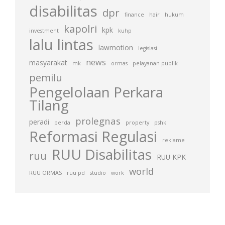
disabilitas
dpr
finance
hair
hukum
kapolri
kpk
investment
kuhp
lalu lintas
lawmotion
legislasi
news
masyarakat
mk
ormas
pelayanan publik
pemilu
Pengelolaan Perkara
Tilang
prolegnas
peradi
perda
property
pshk
Reformasi Regulasi
reklame
RUU Disabilitas
ruu
RUU KPK
world
RUU ORMAS
ruu pd
studio
work