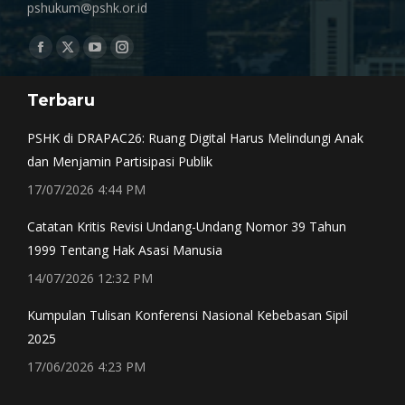
pshukum@pshk.or.id
Find us on:
Facebook
X
YouTube
Instagram
page
page
page
page
Terbaru
opens
opens
opens
opens
in
in
in
in
PSHK di DRAPAC26: Ruang Digital Harus Melindungi Anak
new
new
new
new
dan Menjamin Partisipasi Publik
window
window
window
window
17/07/2026 4:44 PM
Catatan Kritis Revisi Undang-Undang Nomor 39 Tahun
1999 Tentang Hak Asasi Manusia
14/07/2026 12:32 PM
Kumpulan Tulisan Konferensi Nasional Kebebasan Sipil
2025
17/06/2026 4:23 PM