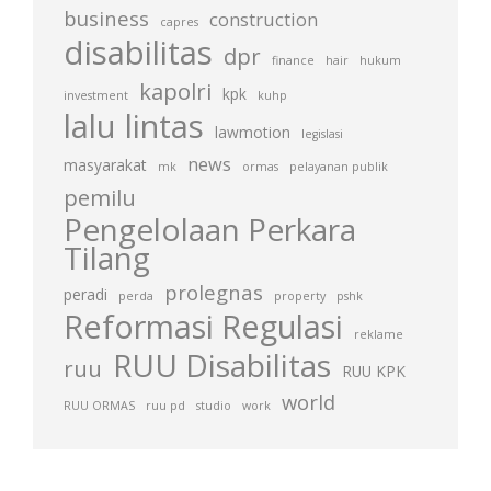
business
construction
capres
disabilitas
dpr
finance
hair
hukum
kapolri
kpk
investment
kuhp
lalu lintas
lawmotion
legislasi
news
masyarakat
mk
ormas
pelayanan publik
pemilu
Pengelolaan Perkara
Tilang
prolegnas
peradi
perda
property
pshk
Reformasi Regulasi
reklame
RUU Disabilitas
ruu
RUU KPK
world
RUU ORMAS
ruu pd
studio
work