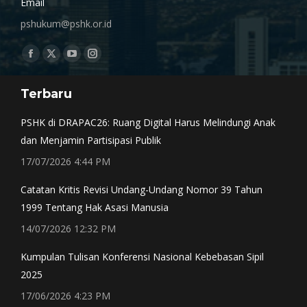
Email
pshukum@pshk.or.id
Find us on:
Facebook
X
YouTube
Instagram
page
page
page
page
Terbaru
opens
opens
opens
opens
in
in
in
in
PSHK di DRAPAC26: Ruang Digital Harus Melindungi Anak
new
new
new
new
dan Menjamin Partisipasi Publik
window
window
window
window
17/07/2026 4:44 PM
Catatan Kritis Revisi Undang-Undang Nomor 39 Tahun
1999 Tentang Hak Asasi Manusia
14/07/2026 12:32 PM
Kumpulan Tulisan Konferensi Nasional Kebebasan Sipil
2025
17/06/2026 4:23 PM