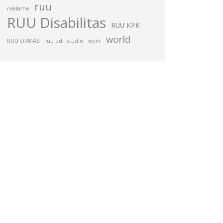
ruu
reklame
RUU Disabilitas
RUU KPK
world
RUU ORMAS
ruu pd
studio
work