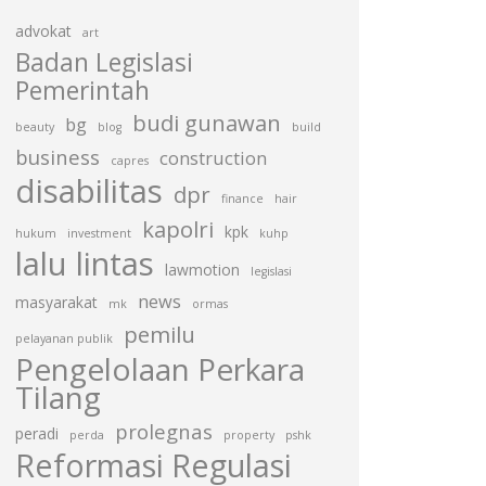
advokat
art
Badan Legislasi
Pemerintah
budi gunawan
bg
beauty
blog
build
business
construction
capres
disabilitas
dpr
finance
hair
kapolri
kpk
hukum
investment
kuhp
lalu lintas
lawmotion
legislasi
news
masyarakat
mk
ormas
pemilu
pelayanan publik
Pengelolaan Perkara
Tilang
prolegnas
peradi
perda
property
pshk
Reformasi Regulasi