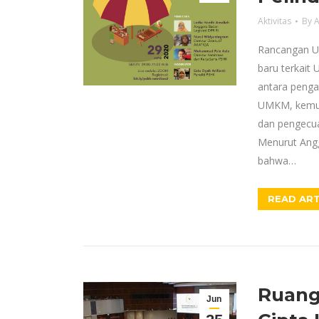
Aktivitas
By
A
Rancangan Un
baru terkait
antara penga
UMKM, kemud
dan pengecua
Menurut Angg
bahwa…
READ ART
Ruang
Jun