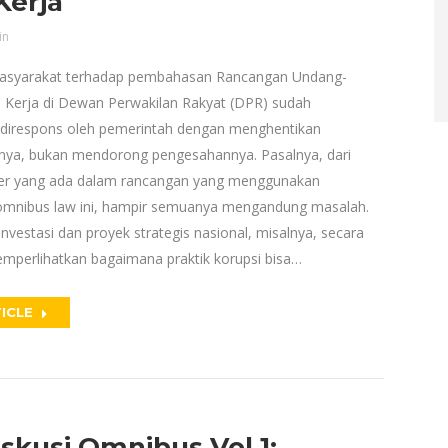
Kerja
in
asyarakat terhadap pembahasan Rancangan Undang-
 Kerja di Dewan Perwakilan Rakyat (DPR) sudah
direspons oleh pemerintah dengan menghentikan
ya, bukan mendorong pengesahannya. Pasalnya, dari
ter yang ada dalam rancangan yang menggunakan
omnibus law ini, hampir semuanya mengandung masalah.
nvestasi dan proyek strategis nasional, misalnya, secara
perlihatkan bagaimana praktik korupsi bisa…
ICLE
iskusi Omnibus Vol 1: