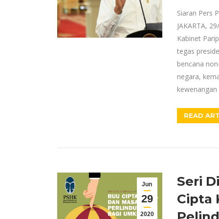
Siaran Pers 
JAKARTA, 29/
Kabinet Parip
tegas presid
bencana non-
negara, kema
kewenangan p
READ ART
Seri D
Jun
Cipta 
29
Pelin
2020