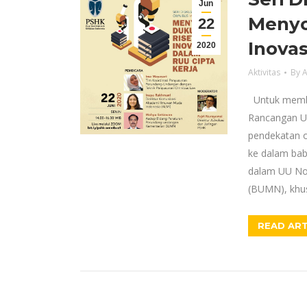
Jun
Menyo
22
Inovas
2020
Aktivitas
By
A
Untuk member
Rancangan U
pendekatan o
ke dalam bab 
dalam UU No.
(BUMN), khu
READ ART