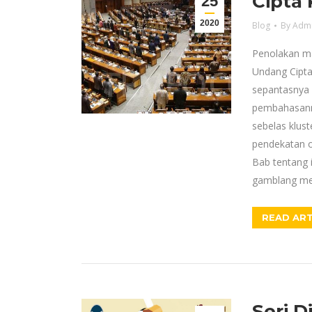
Cipta 
25
2020
Blog
By
Adm
Penolakan m
Undang Cipta
sepantasnya 
pembahasann
sebelas klus
pendekatan 
Bab tentang i
gamblang mem
READ ART
Seri D