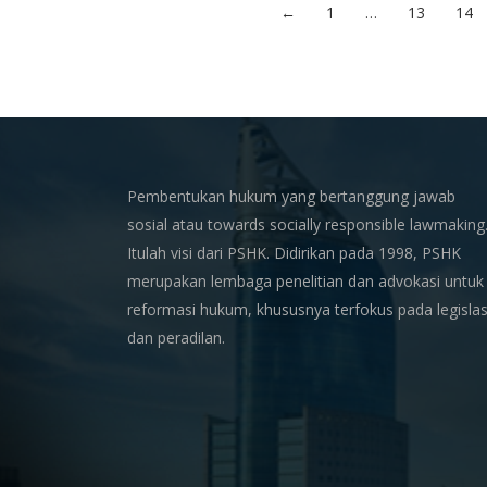
←
1
…
13
14
Pembentukan hukum yang bertanggung jawab
sosial atau towards socially responsible lawmaking
Itulah visi dari PSHK. Didirikan pada 1998, PSHK
merupakan lembaga penelitian dan advokasi untuk
reformasi hukum, khususnya terfokus pada legislas
dan peradilan.