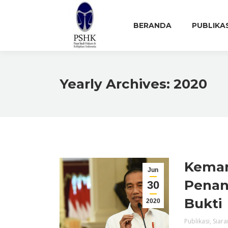
BERANDA
PUBLIKA
Yearly Archives:
2020
Kemar
Jun
Penan
30
Bukti
2020
Publikasi
,
Siara