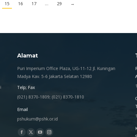
15
16
17
…
29
→
Alamat
.
Puri Imperium Office Plaza, UG-11-12 Jl. Kuningan
Madya Kav. 5-6 Jakarta Selatan 12980
i
Telp; Fax
(021) 8370-1809; (021) 8370-1810
Email
pshukum@pshk.or.id
Find us on:
Facebook
X
YouTube
Instagram