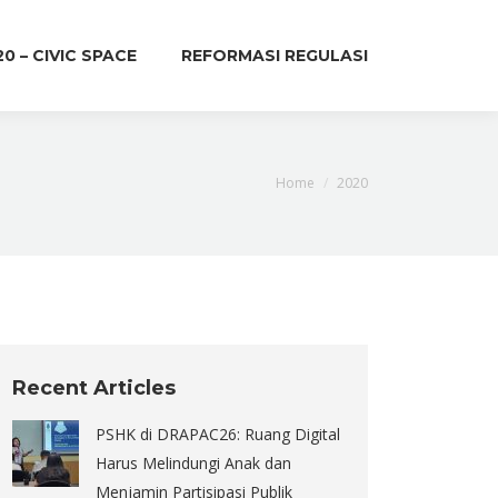
20 – CIVIC SPACE
REFORMASI REGULASI
You are here:
Home
2020
Recent Articles
PSHK di DRAPAC26: Ruang Digital
Harus Melindungi Anak dan
Menjamin Partisipasi Publik