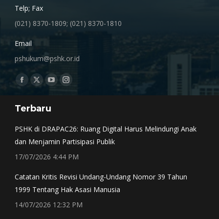
Telp; Fax
(021) 8370-1809; (021) 8370-1810
Email
pshukum@pshk.or.id
Find us on:
Facebook
X
YouTube
Instagram
page
page
page
page
Terbaru
opens
opens
opens
opens
in
in
in
in
PSHK di DRAPAC26: Ruang Digital Harus Melindungi Anak
new
new
new
new
dan Menjamin Partisipasi Publik
window
window
window
window
17/07/2026 4:44 PM
Catatan Kritis Revisi Undang-Undang Nomor 39 Tahun
1999 Tentang Hak Asasi Manusia
14/07/2026 12:32 PM