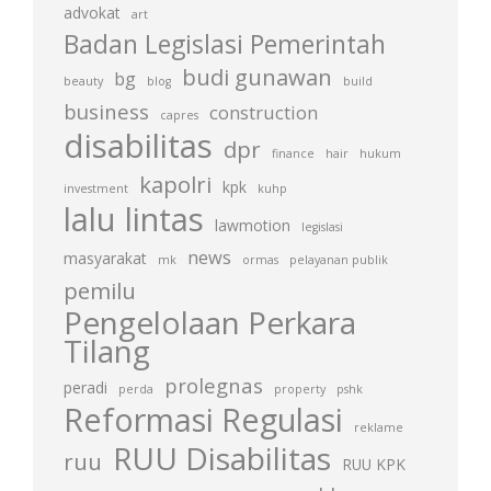
advokat
art
Badan Legislasi Pemerintah
budi gunawan
bg
beauty
blog
build
business
construction
capres
disabilitas
dpr
finance
hair
hukum
kapolri
kpk
investment
kuhp
lalu lintas
lawmotion
legislasi
news
masyarakat
mk
ormas
pelayanan publik
pemilu
Pengelolaan Perkara
Tilang
prolegnas
peradi
perda
property
pshk
Reformasi Regulasi
reklame
RUU Disabilitas
ruu
RUU KPK