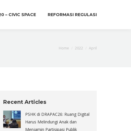
20 – CIVIC SPACE
REFORMASI REGULASI
You are here:
Home
2022
April
Recent Articles
PSHK di DRAPAC26: Ruang Digital
Harus Melindungi Anak dan
Menjamin Partisipasi Publik