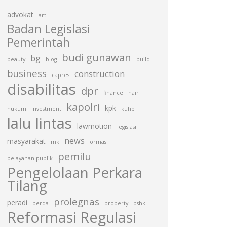
advokat
art
Badan Legislasi
Pemerintah
budi gunawan
bg
beauty
blog
build
business
construction
capres
disabilitas
dpr
finance
hair
kapolri
kpk
hukum
investment
kuhp
lalu lintas
lawmotion
legislasi
news
masyarakat
mk
ormas
pemilu
pelayanan publik
Pengelolaan Perkara
Tilang
prolegnas
peradi
perda
property
pshk
Reformasi Regulasi