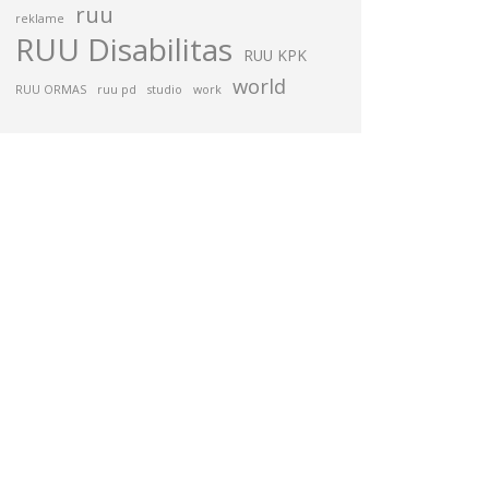
ruu
reklame
RUU Disabilitas
RUU KPK
world
RUU ORMAS
ruu pd
studio
work