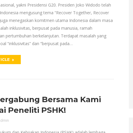
asional, yakni Presidensi G20. Presiden Joko Widodo telah
Indonesia mengusung tema “Recover Together, Recover
a juga menegaskan komitmen utama Indonesia dalam masa
dalah inklusivitas, berpusat pada manusia, ramah
dan pertumbuhan berkelanjutan. Terdapat masalah yang
al “inklusivitas” dan “berpusat pada…
ICLE
Bergabung Bersama Kami
i Peneliti PSHK!
dmin
Hukum dan Kebijakan Indonesia (PSHK) adalah lembaga