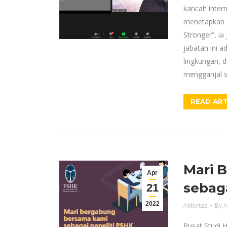
kancah intern
menetapkan 
Stronger”, i
jabatan ini a
lingkungan, 
mengganjal so
READ ART
Mari 
Apr
sebaga
21
2022
Aktivitas
By
A
Pusat Studi 