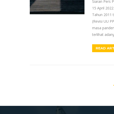
Siaran Pers 
15 April 20
Tahun 2011 
(Revisi UU PP
masa pandemi
terlihat ada
READ ART