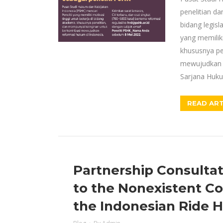
penelitian d
bidang legisl
yang memiliki
khususnya pe
mewujudkan r
Sarjana Huk
READ ART
Partnership Consultat
to the Nonexistent Co
the Indonesian Ride 