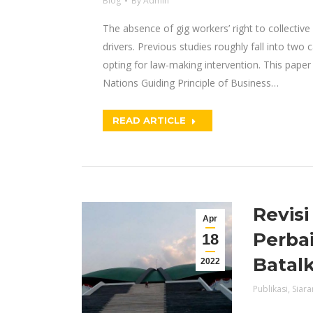
Blog
By
Admin
The absence of gig workers’ right to collective
drivers. Previous studies roughly fall into two 
opting for law-making intervention. This paper
Nations Guiding Principle of Business…
READ ARTICLE
Revis
Apr
Perbai
18
Batal
2022
Publikasi
,
Siara