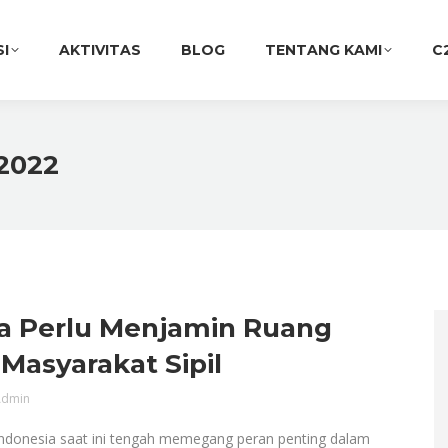
SI
AKTIVITAS
BLOG
TENTANG KAMI
C
 2022
a Perlu Menjamin Ruang
Masyarakat Sipil
dmin
ndonesia saat ini tengah memegang peran penting dalam