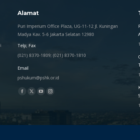
Alamat
.
Puri Imperium Office Plaza, UG-11-12 Jl. Kuningan
Madya Kav. 5-6 Jakarta Selatan 12980
i
Telp; Fax
(021) 8370-1809; (021) 8370-1810
Email
pshukum@pshk.or.id
Find us on:
Facebook
X
YouTube
Instagram
page
page
page
page
opens
opens
opens
opens
in
in
in
in
new
new
new
new
window
window
window
window