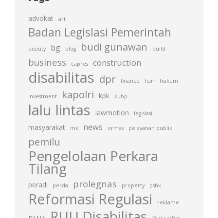
advokat
art
Badan Legislasi Pemerintah
budi gunawan
bg
beauty
blog
build
business
construction
capres
disabilitas
dpr
finance
hair
hukum
kapolri
kpk
investment
kuhp
lalu lintas
lawmotion
legislasi
news
masyarakat
mk
ormas
pelayanan publik
pemilu
Pengelolaan Perkara
Tilang
prolegnas
peradi
perda
property
pshk
Reformasi Regulasi
reklame
RUU Disabilitas
ruu