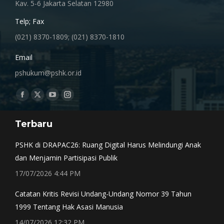
Kav. 5-6 Jakarta Selatan 12980
Telp; Fax
(021) 8370-1809; (021) 8370-1810
Email
pshukum@pshk.or.id
Find us on:
Facebook
X
YouTube
Instagram
page
page
page
page
Terbaru
opens
opens
opens
opens
in
in
in
in
PSHK di DRAPAC26: Ruang Digital Harus Melindungi Anak
new
new
new
new
dan Menjamin Partisipasi Publik
window
window
window
window
17/07/2026 4:44 PM
Catatan Kritis Revisi Undang-Undang Nomor 39 Tahun
1999 Tentang Hak Asasi Manusia
14/07/2026 12:32 PM