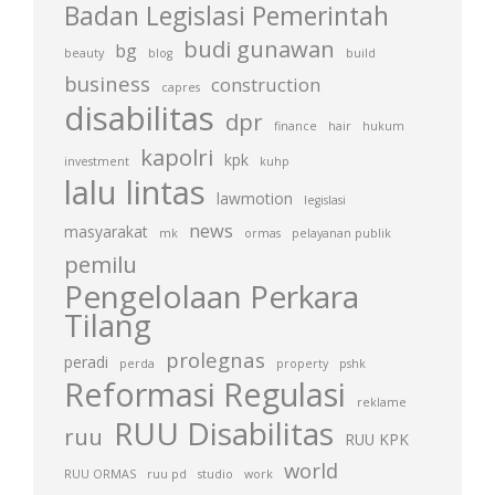
Badan Legislasi Pemerintah
budi gunawan
bg
beauty
blog
build
business
construction
capres
disabilitas
dpr
finance
hair
hukum
kapolri
kpk
investment
kuhp
lalu lintas
lawmotion
legislasi
news
masyarakat
mk
ormas
pelayanan publik
pemilu
Pengelolaan Perkara
Tilang
prolegnas
peradi
perda
property
pshk
Reformasi Regulasi
reklame
RUU Disabilitas
ruu
RUU KPK
world
RUU ORMAS
ruu pd
studio
work