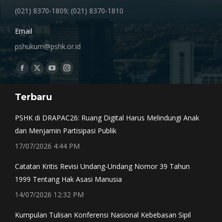
(021) 8370-1809; (021) 8370-1810
Email
pshukum@pshk.or.id
Find us on:
Facebook
X
YouTube
Instagram
page
page
page
page
Terbaru
opens
opens
opens
opens
in
in
in
in
PSHK di DRAPAC26: Ruang Digital Harus Melindungi Anak
new
new
new
new
dan Menjamin Partisipasi Publik
window
window
window
window
17/07/2026 4:44 PM
Catatan Kritis Revisi Undang-Undang Nomor 39 Tahun
1999 Tentang Hak Asasi Manusia
14/07/2026 12:32 PM
Kumpulan Tulisan Konferensi Nasional Kebebasan Sipil