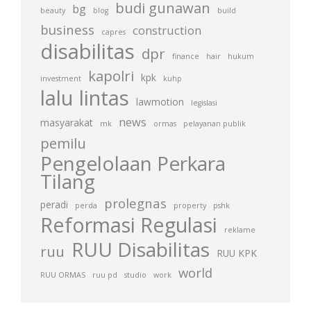
budi gunawan
bg
beauty
blog
build
business
construction
capres
disabilitas
dpr
finance
hair
hukum
kapolri
kpk
investment
kuhp
lalu lintas
lawmotion
legislasi
news
masyarakat
mk
ormas
pelayanan publik
pemilu
Pengelolaan Perkara
Tilang
prolegnas
peradi
perda
property
pshk
Reformasi Regulasi
reklame
RUU Disabilitas
ruu
RUU KPK
world
RUU ORMAS
ruu pd
studio
work