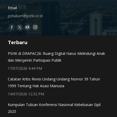
Email
pshukum@pshk.or.id
Find us on:
Facebook
X
YouTube
Instagram
page
page
page
page
Terbaru
opens
opens
opens
opens
in
in
in
in
PSHK di DRAPAC26: Ruang Digital Harus Melindungi Anak
new
new
new
new
dan Menjamin Partisipasi Publik
window
window
window
window
17/07/2026 4:44 PM
Catatan Kritis Revisi Undang-Undang Nomor 39 Tahun
1999 Tentang Hak Asasi Manusia
14/07/2026 12:32 PM
Kumpulan Tulisan Konferensi Nasional Kebebasan Sipil
2025