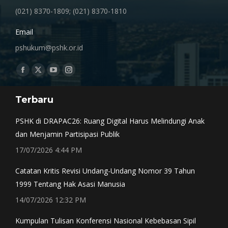
(021) 8370-1809; (021) 8370-1810
Email
pshukum@pshk.or.id
Find us on:
Facebook
X
YouTube
Instagram
page
page
page
page
Terbaru
opens
opens
opens
opens
in
in
in
in
PSHK di DRAPAC26: Ruang Digital Harus Melindungi Anak
new
new
new
new
dan Menjamin Partisipasi Publik
window
window
window
window
17/07/2026 4:44 PM
Catatan Kritis Revisi Undang-Undang Nomor 39 Tahun
1999 Tentang Hak Asasi Manusia
14/07/2026 12:32 PM
Kumpulan Tulisan Konferensi Nasional Kebebasan Sipil