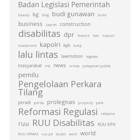
Badan Legislasi Pemerintah
budi gunawan
bg
beauty
blog
build
business
construction
capres
disabilitas
dpr
finance
hair
hukum
kapolri
kpk
investment
kuhp
lalu lintas
lawmotion
legislasi
news
masyarakat
mk
ormas
pelayanan publik
pemilu
Pengelolaan Perkara
Tilang
prolegnas
peradi
perda
property
pshk
Reformasi Regulasi
reklame
RUU Disabilitas
ruu
RUU KPK
world
RUU ORMAS
ruu pd
studio
work