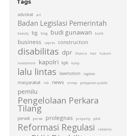
Tags
advokat
art
Badan Legislasi Pemerintah
budi gunawan
bg
beauty
blog
build
business
construction
capres
disabilitas
dpr
finance
hair
hukum
kapolri
kpk
investment
kuhp
lalu lintas
lawmotion
legislasi
news
masyarakat
mk
ormas
pelayanan publik
pemilu
Pengelolaan Perkara
Tilang
prolegnas
peradi
perda
property
pshk
Reformasi Regulasi
reklame