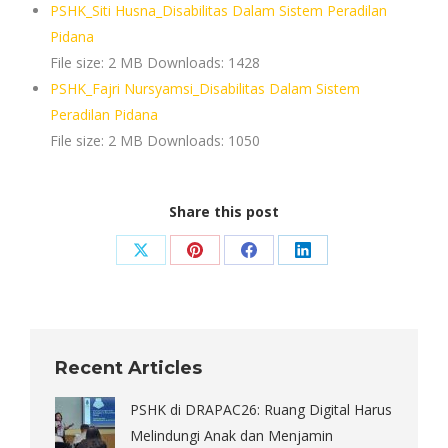
PSHK_Siti Husna_Disabilitas Dalam Sistem Peradilan
Pidana
File size:
2 MB
Downloads:
1428
PSHK_Fajri Nursyamsi_Disabilitas Dalam Sistem
Peradilan Pidana
File size:
2 MB
Downloads:
1050
Share this post
Share
Share
Share
Share
on
on
on
on
X
Pinterest
Facebook
LinkedIn
Recent Articles
PSHK di DRAPAC26: Ruang Digital Harus
Melindungi Anak dan Menjamin