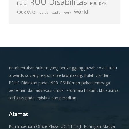
RUU Disabilitas
ruu
RUU KPK
world
RUU ORMAS
ruu pd
studio
work
Pembentukan hukum yang bertanggung jawab sosial atau
towards socially responsible lawmaking. Itulah visi dari
PSHK. Didirikan pada 1998, PSHK merupakan lembaga
penelitian dan advokasi untuk reformasi hukum, khususnya
terfokus pada legislasi dan peradilan.
Alamat
Puri Imperium Office Plaza, UG-11-12 Jl. Kuningan Madya