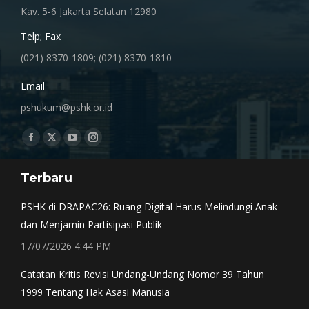
Kav. 5-6 Jakarta Selatan 12980
Telp; Fax
(021) 8370-1809; (021) 8370-1810
Email
pshukum@pshk.or.id
Find us on:
Facebook
X
YouTube
Instagram
page
page
page
page
Terbaru
opens
opens
opens
opens
in
in
in
in
PSHK di DRAPAC26: Ruang Digital Harus Melindungi Anak
new
new
new
new
dan Menjamin Partisipasi Publik
window
window
window
window
17/07/2026 4:44 PM
Catatan Kritis Revisi Undang-Undang Nomor 39 Tahun
1999 Tentang Hak Asasi Manusia