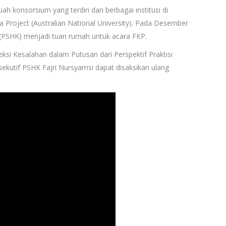
konsorsium yang terdiri dari berbagai institusi di
 Project (Australian National University). Pada Desember
 (PSHK) menjadi tuan rumah untuk acara FKP.
eksi Kesalahan dalam Putusan dari Perspektif Praktisi
ekutif PSHK Fajri Nursyamsi dapat disaksikan ulang