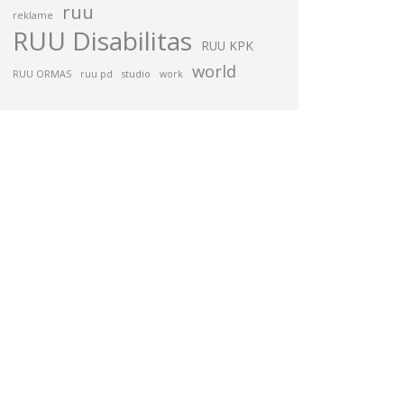
ruu
reklame
RUU Disabilitas
RUU KPK
world
RUU ORMAS
ruu pd
studio
work