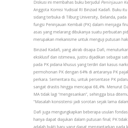
Diskusi ini membahas buku berjudul
Peninjauan Ke
Anggota Komisi Yudisial RI Binziad Kadafi. Buku itu
sidang terbuka di Tilburg University, Belanda, pad
fungsi Peninjauan Kembali (PK) dalam menjaga fin
asas yang melarang dibukanya suatu perbuatan pi
merupakan mekanisme untuk menguji putusan hak
Binziad Kadafi, yang akrab disapa Dafi, menutur
eksklusif dan istimewa, justru dijadikan sebagai s
pada PK pidana khusus yang terdiri dari kasus nark
permohonan PK dengan 64% di antaranya PK pajak
perkara. Sementara itu, untuk persentase PK pida
sangat drastis hingga mencapai 68,4%. Menurut Dafi
MA tidak lagi “mengesankan”, sehingga bisa dite
“Masalah konsistensi jadi sorotan sejak lama dala
Dafi juga mengungkapkan beberapa usulan fondasi
hanya dapat diajukan dalam putusan final; PK tidak
adalah bukti baru yang dapat mengantarkan pada ku