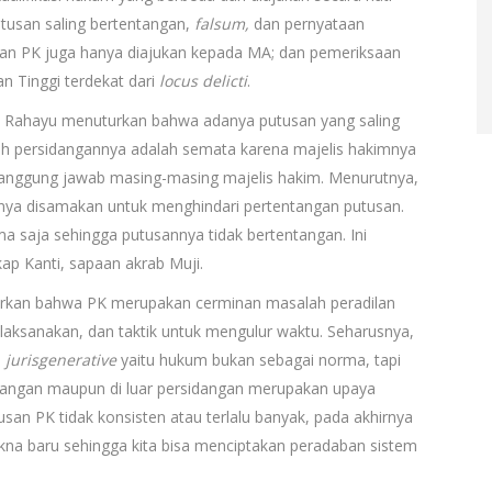
putusan saling bertentangan,
falsum,
dan pernyataan
an PK juga hanya diajukan kepada MA; dan pemeriksaan
n Tinggi terdekat dari
locus delicti
.
ka Rahayu menuturkan bahwa adanya putusan yang saling
ah persidangannya adalah semata karena majelis hakimnya
tanggung jawab masing-masing majelis hakim. Menurutnya,
imnya disamakan untuk menghindari pertentangan putusan.
a saja sehingga putusannya tidak bertentangan. Ini
p Kanti, sapaan akrab Muji.
turkan bahwa PK merupakan cerminan masalah peradilan
ilaksanakan, dan taktik untuk mengulur waktu. Seharusnya,
i
jurisgenerative
yaitu hukum bukan sebagai norma, tapi
dangan maupun di luar persidangan merupakan upaya
n PK tidak konsisten atau terlalu banyak, pada akhirnya
na baru sehingga kita bisa menciptakan peradaban sistem