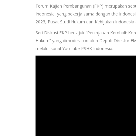
Forum Kajian Pembangunan (FKP) merupakan sebuah 
Indonesia, yang bekerja sama dengan the Indonesia
2023, Pusat Studi Hukum dan Kebijakan Indonesia
Seri Diskusi FKP bertajuk “Peninjauan Kembali: Kor
Hukum” yang dimoderatori oleh Deputi Direktur Eks
melalui kanal YouTube PSHK Indonesia.