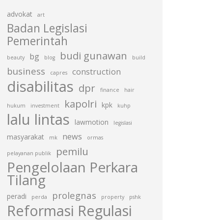
advokat
art
Badan Legislasi
Pemerintah
budi gunawan
bg
beauty
blog
build
business
construction
capres
disabilitas
dpr
finance
hair
kapolri
kpk
hukum
investment
kuhp
lalu lintas
lawmotion
legislasi
news
masyarakat
mk
ormas
pemilu
pelayanan publik
Pengelolaan Perkara
Tilang
prolegnas
peradi
perda
property
pshk
Reformasi Regulasi