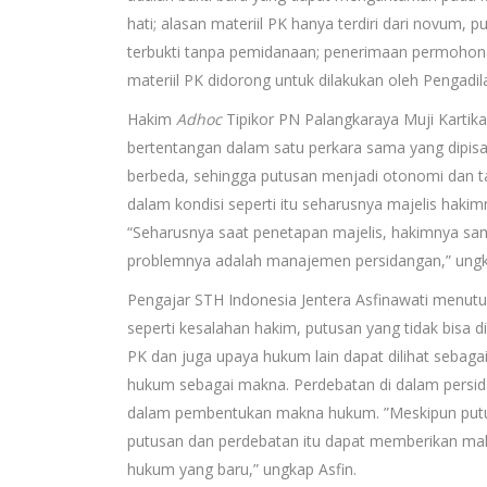
hati; alasan materiil PK hanya terdiri dari novum, 
terbukti tanpa pemidanaan; penerimaan permohon
materiil PK didorong untuk dilakukan oleh Pengadila
Hakim
Adhoc
Tipikor PN Palangkaraya Muji Karti
bertentangan dalam satu perkara sama yang dipis
berbeda, sehingga putusan menjadi otonomi dan 
dalam kondisi seperti itu seharusnya majelis hak
“Seharusnya saat penetapan majelis, hakimnya sam
problemnya adalah manajemen persidangan,” ungka
Pengajar STH Indonesia Jentera Asfinawati menu
seperti kesalahan hakim, putusan yang tidak bisa d
PK dan juga upaya hukum lain dapat dilihat sebaga
hukum sebagai makna. Perdebatan di dalam persi
dalam pembentukan makna hukum. ”Meskipun putusa
putusan dan perdebatan itu dapat memberikan mak
hukum yang baru,” ungkap Asfin.