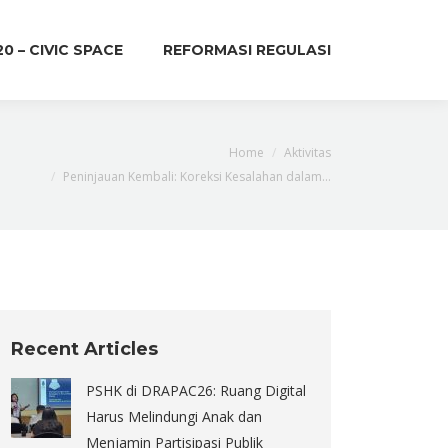
20 – CIVIC SPACE
REFORMASI REGULASI
 here:
Home
Aktivitas
Peninjauan Kembali: Koreksi Kesalahan dalam…
Recent Articles
PSHK di DRAPAC26: Ruang Digital
Harus Melindungi Anak dan
Menjamin Partisipasi Publik