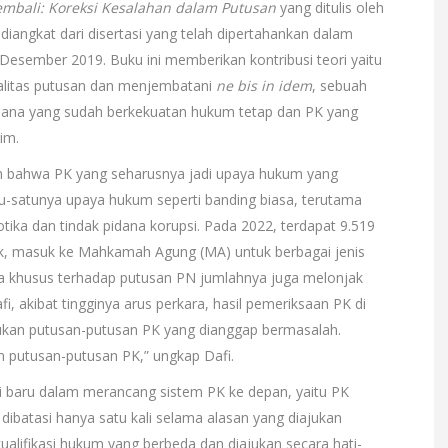
mbali: Koreksi Kesalahan dalam Putusan
yang ditulis oleh
 diangkat dari disertasi yang telah dipertahankan dalam
a Desember 2019. Buku ini memberikan kontribusi teori yaitu
alitas putusan dan menjembatani
ne bis in idem
, sebuah
dana yang sudah berkekuatan hukum tetap dan PK yang
im.
kan bahwa PK yang seharusnya jadi upaya hukum yang
atu-satunya upaya hukum seperti banding biasa, terutama
otika dan tindak pidana korupsi. Pada 2022, terdapat 9.519
, masuk ke Mahkamah Agung (MA) untuk berbagai jenis
na khusus terhadap putusan PN jumlahnya juga melonjak
, akibat tingginya arus perkara, hasil pemeriksaan PK di
mukan putusan-putusan PK yang dianggap bermasalah.
m putusan-putusan PK,” ungkap Dafi.
 baru dalam merancang sistem PK ke depan, yaitu PK
 dibatasi hanya satu kali selama alasan yang diajukan
alifikasi hukum yang berbeda dan diajukan secara hati-