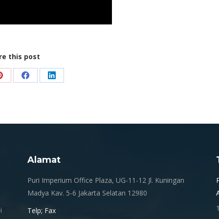
re this post
Share
Share
Share
on
on
on
Pinterest
Facebook
LinkedIn
Alamat
.
Puri Imperium Office Plaza, UG-11-12 Jl. Kuningan
Madya Kav. 5-6 Jakarta Selatan 12980
i
Telp; Fax