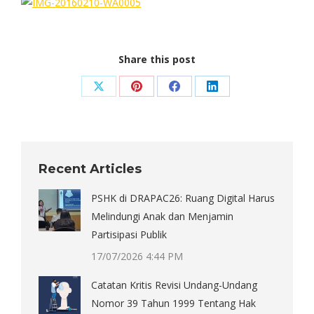
Share this post
Share
Share
Share
Share
on
on
on
on
X
Pinterest
Facebook
LinkedIn
Recent Articles
PSHK di DRAPAC26: Ruang Digital Harus
Melindungi Anak dan Menjamin
Partisipasi Publik
17/07/2026 4:44 PM
Catatan Kritis Revisi Undang-Undang
Nomor 39 Tahun 1999 Tentang Hak