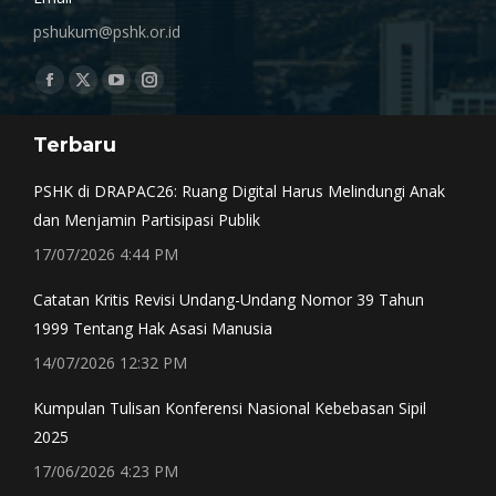
pshukum@pshk.or.id
Find us on:
Facebook
X
YouTube
Instagram
page
page
page
page
Terbaru
opens
opens
opens
opens
in
in
in
in
PSHK di DRAPAC26: Ruang Digital Harus Melindungi Anak
new
new
new
new
dan Menjamin Partisipasi Publik
window
window
window
window
17/07/2026 4:44 PM
Catatan Kritis Revisi Undang-Undang Nomor 39 Tahun
1999 Tentang Hak Asasi Manusia
14/07/2026 12:32 PM
Kumpulan Tulisan Konferensi Nasional Kebebasan Sipil
2025
17/06/2026 4:23 PM