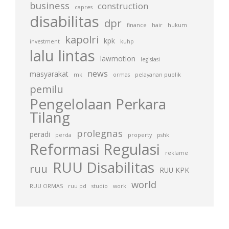
business
construction
capres
disabilitas
dpr
finance
hair
hukum
kapolri
kpk
investment
kuhp
lalu lintas
lawmotion
legislasi
news
masyarakat
mk
ormas
pelayanan publik
pemilu
Pengelolaan Perkara
Tilang
prolegnas
peradi
perda
property
pshk
Reformasi Regulasi
reklame
RUU Disabilitas
ruu
RUU KPK
world
RUU ORMAS
ruu pd
studio
work