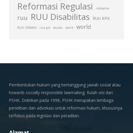
Reformasi Regulasi
reklame
RUU Disabilitas
ruu
RUU KPK
world
RUU ORMAS
ruu pd
studio
work
Pembentukan hukum yang bertanggung jawab sosial atau
towards socially responsible lawmaking. Itulah visi dari
PSHK. Didirikan pada 1998, PSHK merupakan lembaga
penelitian dan advokasi untuk reformasi hukum, khususnya
terfokus pada legislasi dan peradilan.
Alamat