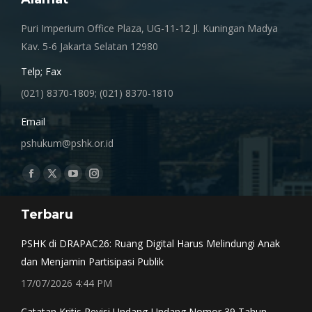
Puri Imperium Office Plaza, UG-11-12 Jl. Kuningan Madya
Kav. 5-6 Jakarta Selatan 12980
Telp; Fax
(021) 8370-1809; (021) 8370-1810
Email
pshukum@pshk.or.id
Find us on:
Facebook
X
YouTube
Instagram
page
page
page
page
Terbaru
opens
opens
opens
opens
in
in
in
in
PSHK di DRAPAC26: Ruang Digital Harus Melindungi Anak
new
new
new
new
dan Menjamin Partisipasi Publik
window
window
window
window
17/07/2026 4:44 PM
Catatan Kritis Revisi Undang-Undang Nomor 39 Tahun