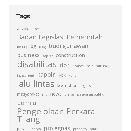
Tags
advokat
art
Badan Legislasi Pemerintah
budi gunawan
bg
beauty
blog
build
business
construction
capres
disabilitas
dpr
finance
hair
hukum
kapolri
kpk
investment
kuhp
lalu lintas
lawmotion
legislasi
news
masyarakat
mk
ormas
pelayanan publik
pemilu
Pengelolaan Perkara
Tilang
prolegnas
peradi
perda
property
pshk