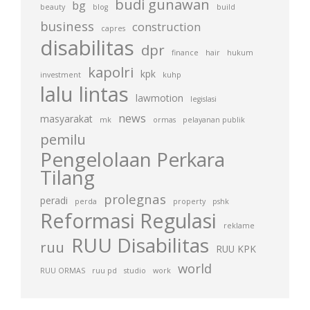
budi gunawan
bg
beauty
blog
build
business
construction
capres
disabilitas
dpr
finance
hair
hukum
kapolri
kpk
investment
kuhp
lalu lintas
lawmotion
legislasi
news
masyarakat
mk
ormas
pelayanan publik
pemilu
Pengelolaan Perkara
Tilang
prolegnas
peradi
perda
property
pshk
Reformasi Regulasi
reklame
RUU Disabilitas
ruu
RUU KPK
world
RUU ORMAS
ruu pd
studio
work