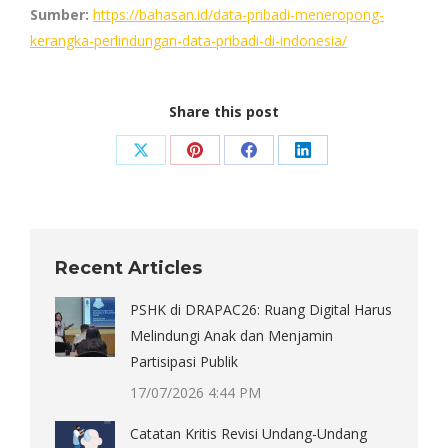
Sumber:
https://bahasan.id/data-pribadi-meneropong-
kerangka-perlindungan-data-pribadi-di-indonesia/
Share this post
Share
Share
Share
Share
on
on
on
on
X
Pinterest
Facebook
LinkedIn
Recent Articles
PSHK di DRAPAC26: Ruang Digital Harus
Melindungi Anak dan Menjamin
Partisipasi Publik
17/07/2026 4:44 PM
Catatan Kritis Revisi Undang-Undang