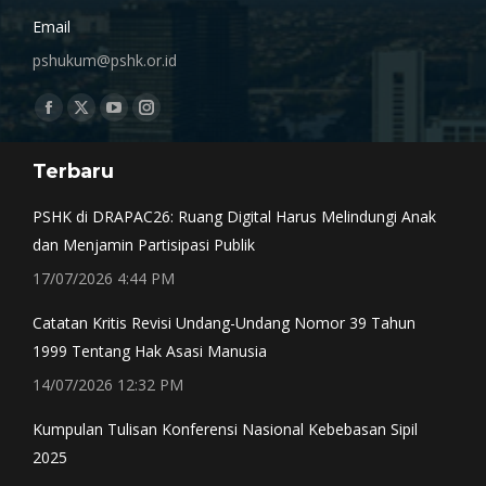
Email
pshukum@pshk.or.id
Find us on:
Facebook
X
YouTube
Instagram
page
page
page
page
Terbaru
opens
opens
opens
opens
in
in
in
in
PSHK di DRAPAC26: Ruang Digital Harus Melindungi Anak
new
new
new
new
dan Menjamin Partisipasi Publik
window
window
window
window
17/07/2026 4:44 PM
Catatan Kritis Revisi Undang-Undang Nomor 39 Tahun
1999 Tentang Hak Asasi Manusia
14/07/2026 12:32 PM
Kumpulan Tulisan Konferensi Nasional Kebebasan Sipil
2025