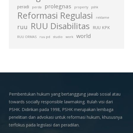
prolegnas
peradi
perda
property
pshk
Reformasi Regulasi
reklame
RUU Disabilitas
ruu
RUU KPK
world
RUU ORMAS
ruu pd
studio
work
Pembentukan hukum yang bertanggung jawab sosial atau
towards socially responsible lawmaking. Itulah visi dari
PSHK. Didirikan pada 1998, PSHK merupakan lembaga
penelitian dan advokasi untuk reformasi hukum, khususnya
terfokus pada legislasi dan peradilan.