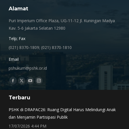
Alamat
Puri Imperium Office Plaza, UG-11-12 Jl. Kuningan Madya
Kav. 5-6 Jakarta Selatan 12980
Telp; Fax
(021) 8370-1809; (021) 8370-1810
Email
pshukum@pshk.or.id
Find us on:
Facebook
X
YouTube
Instagram
page
page
page
page
Terbaru
opens
opens
opens
opens
in
in
in
in
PSHK di DRAPAC26: Ruang Digital Harus Melindungi Anak
new
new
new
new
dan Menjamin Partisipasi Publik
window
window
window
window
17/07/2026 4:44 PM