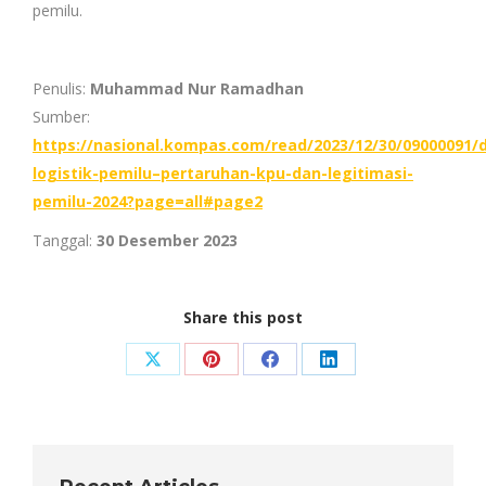
pemilu.
Penulis:
Muhammad Nur Ramadhan
Sumber:
https://nasional.kompas.com/read/2023/12/30/09000091/di
logistik-pemilu–pertaruhan-kpu-dan-legitimasi-
pemilu-2024?page=all#page2
Tanggal:
30 Desember 2023
Share this post
Share
Share
Share
Share
on
on
on
on
X
Pinterest
Facebook
LinkedIn