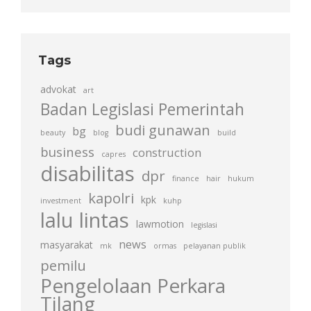
Tags
advokat
art
Badan Legislasi Pemerintah
budi gunawan
bg
beauty
blog
build
business
construction
capres
disabilitas
dpr
finance
hair
hukum
kapolri
kpk
investment
kuhp
lalu lintas
lawmotion
legislasi
news
masyarakat
mk
ormas
pelayanan publik
pemilu
Pengelolaan Perkara
Tilang