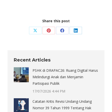
Share this post
Share
Share
Share
Share
on
on
on
on
X
Pinterest
Facebook
LinkedIn
Recent Articles
PSHK di DRAPAC26: Ruang Digital Harus
Melindungi Anak dan Menjamin
Partisipasi Publik
17/07/2026 4:44 PM
Catatan Kritis Revisi Undang-Undang
Nomor 39 Tahun 1999 Tentang Hak