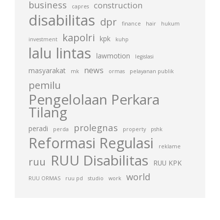
business
construction
capres
disabilitas
dpr
finance
hair
hukum
kapolri
kpk
investment
kuhp
lalu lintas
lawmotion
legislasi
news
masyarakat
mk
ormas
pelayanan publik
pemilu
Pengelolaan Perkara
Tilang
prolegnas
peradi
perda
property
pshk
Reformasi Regulasi
reklame
RUU Disabilitas
ruu
RUU KPK
world
RUU ORMAS
ruu pd
studio
work