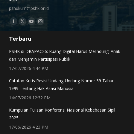
pshukum@pshk.or.id
Find us on:
Facebook
X
YouTube
Instagram
page
page
page
page
Terbaru
opens
opens
opens
opens
in
in
in
in
PSHK di DRAPAC26: Ruang Digital Harus Melindungi Anak
new
new
new
new
dan Menjamin Partisipasi Publik
window
window
window
window
17/07/2026 4:44 PM
Catatan Kritis Revisi Undang-Undang Nomor 39 Tahun
1999 Tentang Hak Asasi Manusia
14/07/2026 12:32 PM
Kumpulan Tulisan Konferensi Nasional Kebebasan Sipil
2025
17/06/2026 4:23 PM