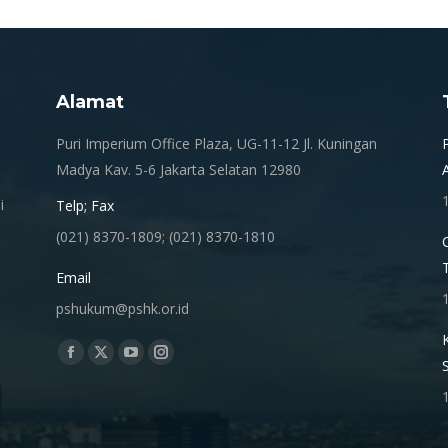
Pinterest
Facebook
LinkedIn
Alamat
.
Puri Imperium Office Plaza, UG-11-12 Jl. Kuningan
Madya Kav. 5-6 Jakarta Selatan 12980
i
Telp; Fax
(021) 8370-1809; (021) 8370-1810
Email
pshukum@pshk.or.id
Find us on:
Facebook
X
YouTube
Instagram
page
page
page
page
opens
opens
opens
opens
in
in
in
in