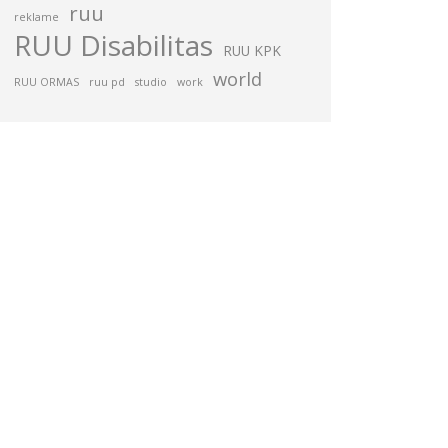
ruu
reklame
RUU Disabilitas
RUU KPK
world
RUU ORMAS
ruu pd
studio
work