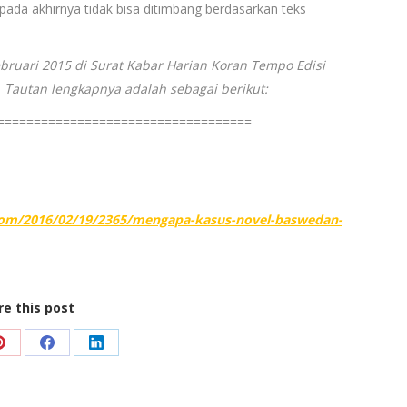
ada akhirnya tidak bisa ditimbang berdasarkan teks
Februari 2015 di Surat Kabar Harian Koran Tempo Edisi
 Tautan lengkapnya adalah sebagai berikut:
===================================
om/2016/02/19/2365/mengapa-kasus-novel-baswedan-
re this post
Share
Share
Share
on
on
on