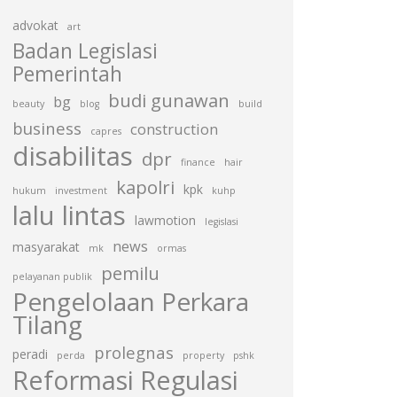
advokat
art
Badan Legislasi
Pemerintah
budi gunawan
bg
beauty
blog
build
business
construction
capres
disabilitas
dpr
finance
hair
kapolri
kpk
hukum
investment
kuhp
lalu lintas
lawmotion
legislasi
news
masyarakat
mk
ormas
pemilu
pelayanan publik
Pengelolaan Perkara
Tilang
prolegnas
peradi
perda
property
pshk
Reformasi Regulasi