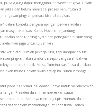
lai, Jaksa Agung dapat menggunakan wewenangnya. Dalam
gan jaksa dan belum mencapai proses penuntutan di
 mengesampingkan perkara bisa diterapkan.
um” dalam konteks pengesampingan perkara adalah
ngan masyarakat luas. Kasus Novel mengandung
tu adalah bentuk paling nyata dari penegakan hukum yang
elainkan juga untuk tujuan lain.
istik kerja atau jumlah pekerja KPK, tapi dampak politik
k dikesampingkan, akan timbul persepsi yang salah bahwa
knya merasa terusik. Maka, “kriminalisasi” bisa dijadikan
pa akan muncul dalam siklus setiap kali suatu lembaga
ntut pada 2 Februari lalu adalah upaya untuk membereskan
ampur tangan Presiden dalam membereskan suatu
si berniat jahat. Bedanya memang tipis. Namun, dalam
ah satu dasar dalam menimbang suatu peristiwa. Dalam