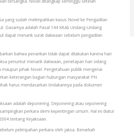
an tersangka. Novel ditangkap seminggu setelah
aksa yang sudah melimpahkan kasus Novel ke Pengadilan
but. Dasarnya adalah Pasal 144 Kitab Undang-Undang
ut dapat menarik surat dakwaan sebelum pengadilan
barkan bahwa penarikan tidak dapat dilakukan karena hari
 jaksa penuntut menarik dakwaan, penetapan hari sidang
a maupun pihak Novel. Pengetahuan publik mengenai
sarkan keterangan bagian hubungan masyarakat PN
pihak harus mendasarkan tindakannya pada dokumen
jaksaan adalah deponering. Deponering atau seponering
sampingkan perkara demi kepentingan umum. Hal ini diatur
004 tentang Kejaksaan.
sebelum pelimpahan perkara oleh jaksa. Benarkah