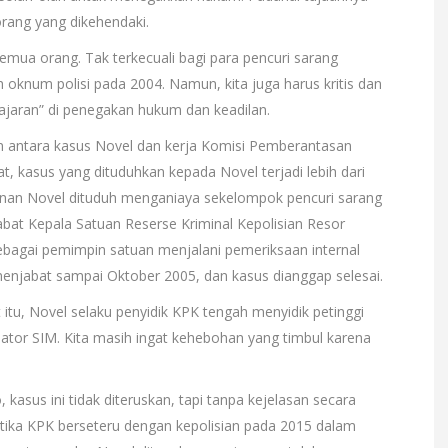
ang yang dikehendaki.
semua orang. Tak terkecuali bagi para pencuri sarang
oknum polisi pada 2004. Namun, kita juga harus kritis dan
ajaran” di penegakan hukum dan keadilan.
an antara kasus Novel dan kerja Komisi Pemberantasan
at, kasus yang dituduhkan kepada Novel terjadi lebih dari
pinan Novel dituduh menganiaya sekelompok pencuri sarang
jabat Kepala Satuan Reserse Kriminal Kepolisian Resor
sebagai pemimpin satuan menjalani pemeriksaan internal
menjabat sampai Oktober 2005, dan kasus dianggap selesai.
t itu, Novel selaku penyidik KPK tengah menyidik petinggi
ulator SIM. Kita masih ingat kehebohan yang timbul karena
asus ini tidak diteruskan, tapi tanpa kejelasan secara
tika KPK berseteru dengan kepolisian pada 2015 dalam