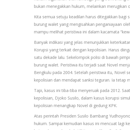
bukan menegakkan hukum, melainkan merugikan or
Kita semua setuju keadilan harus ditegakkan bagi 
burung walet yang mengisahkan penganiayaan oleh 
mampu melihat peristiwa ini dalam kacamata “kew
Banyak indikasi yang jelas menunjukkan keterkait
Korupsi yang terkait dengan kepolisian. Harus diing
satu dekade lalu. Sekelompok polisi di bawah pim
burung walet. Peristiwa itu terjadi saat Novel men
Bengkulu pada 2004. Setelah peristiwa itu, Novel 
kepolisian dan mendapat sanksi teguran. Ia tetap 
Tapi, kasus ini tiba-tiba menyeruak pada 2012. Saa
kepolisian, Djoko Susilo, dalam kasus korupsi sim
kepolisian menangkap Novel di gedung KPK.
Atas perintah Presiden Susilo Bambang Yudhoyono, k
hukum. Sampai kemudian kasus ini mencuat lagi ke