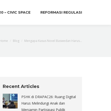
20 – CIVIC SPACE
REFORMASI REGULASI
You are here:
Home
Blog
Mengapa Kasus Novel Baswedan Harus…
Recent Articles
PSHK di DRAPAC26: Ruang Digital
Harus Melindungi Anak dan
Menjamin Partisipasi Publik