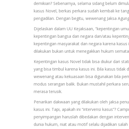
demikian? Sebenarnya, selama sidang belum dimu
kasus Novel, berkas perkara sudah kembali ke tan
pengadilan. Dengan begitu, wewenang Jaksa Agung
Dijelaskan dalam UU Kejaksaan, “kepentingan um
kepentingan bangsa dan negara dan/atau kepenti
kepentingan masyarakat dan negara karena kasus i
dilakukan bukan untuk menegakkan hukum semata, m
Kepentingan kasus Novel tidak bisa diukur dari stat
yang bisa timbul karena kasus ini. Bila kasus tida
wewenang atau kekuasaan bisa digunakan bila pemili
modus serangan balik. Bukan mustahil perkara seru
merasa terusik.
Penarikan dakwaan yang dilakukan oleh jaksa penu
kasus ini. Tapi, apakah ini “intervensi kasus”? C
penyimpangan haruslah dibedakan dengan interven
dunia hukum, niat atau motif selalu dijadikan sal