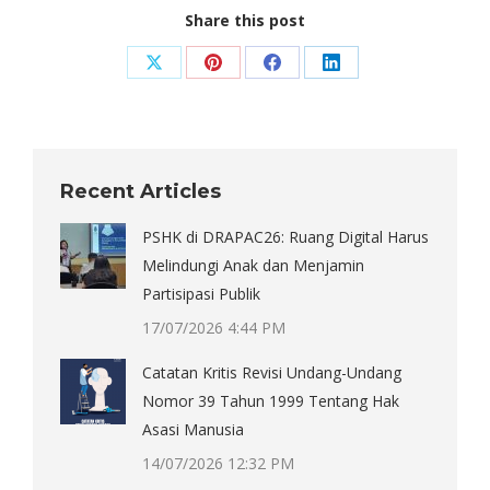
Share this post
Share
Share
Share
Share
on
on
on
on
X
Pinterest
Facebook
LinkedIn
Recent Articles
PSHK di DRAPAC26: Ruang Digital Harus
Melindungi Anak dan Menjamin
Partisipasi Publik
17/07/2026 4:44 PM
Catatan Kritis Revisi Undang-Undang
Nomor 39 Tahun 1999 Tentang Hak
Asasi Manusia
14/07/2026 12:32 PM