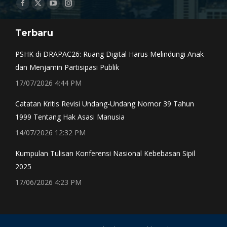
Find us on:
Facebook
X
YouTube
Instagram
page
page
page
page
Terbaru
opens
opens
opens
opens
in
in
in
in
PSHK di DRAPAC26: Ruang Digital Harus Melindungi Anak
new
new
new
new
dan Menjamin Partisipasi Publik
window
window
window
window
17/07/2026 4:44 PM
Catatan Kritis Revisi Undang-Undang Nomor 39 Tahun
1999 Tentang Hak Asasi Manusia
14/07/2026 12:32 PM
Kumpulan Tulisan Konferensi Nasional Kebebasan Sipil
2025
17/06/2026 4:23 PM