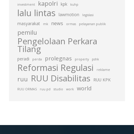
kapolri
kpk
investment
kuhp
lalu lintas
lawmotion
legislasi
news
masyarakat
mk
ormas
pelayanan publik
pemilu
Pengelolaan Perkara
Tilang
prolegnas
peradi
perda
property
pshk
Reformasi Regulasi
reklame
RUU Disabilitas
ruu
RUU KPK
world
RUU ORMAS
ruu pd
studio
work