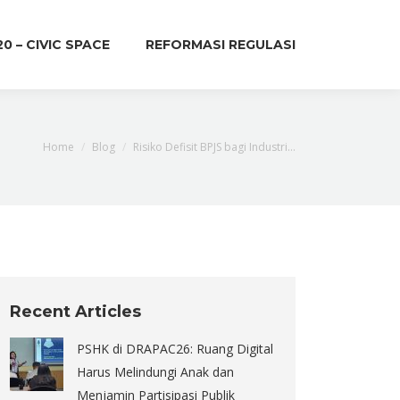
20 – CIVIC SPACE
REFORMASI REGULASI
You are here:
Home
Blog
Risiko Defisit BPJS bagi Industri…
Recent Articles
PSHK di DRAPAC26: Ruang Digital
Harus Melindungi Anak dan
Menjamin Partisipasi Publik