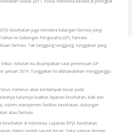
esehatan Global 2017. Posisi Indonesia berada di peringkat
n BPJS Kesehatan juga mendera kalangan farmasi yang
l tahun ini Gabungan Pengusaha (GP) Farmasi
haan farmasi. Tak tanggung-tanggung, tunggakan yang
8 triliun. Keluhan itu disampaikan saat pertemuan GP
hir Januari 2019. Tunggakan ini dikhawatirkan mengganggu
adi terus menerus akan berdampak besar pada
aranya turunnya kualitas layanan kesehatan, baik dari
, sistem manajemen fasilitas kesehatan, dukungan
tan atau farmasi.
s kesehatan di Indonesia. Layanan BPJS Kesehatan
ayanan dalam jumlah sangat besar. Data sampai dengan