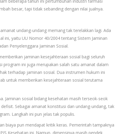
am beberapa tahun ini pertumbuhan industri farmasi
bah besar, tapi tidak sebanding dengan nilai jualnya.
 amanat undang-undang memang tak terelakkan lagi. Ada
l ini, yaitu UU Nomor 40/2004 tentang Sistem Jaminan
dan Penyelenggara Jaminan Sosial.
emberikan jaminan kesejahteraan sosial bagi seluruh
asi program ini juga merupakan salah satu amanat dalam
ak terhadap jaminan sosial. Dua instrumen hukum ini
ab untuk memberikan kesejahteraan sosial terutama
na. Jaminan sosial bidang kesehatan masih terseok-seok
defisit. Sebagai amanat konstitusi dan undang-undang, tak
am. Langkah ini pun jelas tak populis.
an biaya pun mendapat kritik keras. Pemerintah tampaknya
 BPJS Kesehatan ini. Namun, dimensinya masih pendek