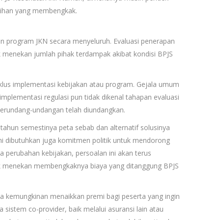
gihan yang membengkak.
an program JKN secara menyeluruh. Evaluasi penerapan
uk menekan jumlah pihak terdampak akibat kondisi BPJS
 siklus implementasi kebijakan atau program. Gejala umum
implementasi regulasi pun tidak dikenal tahapan evaluasi
n perundang-undangan telah diundangkan.
tahun semestinya peta sebab dan alternatif solusinya
sini dibutuhkan juga komitmen politik untuk mendorong
da perubahan kebijakan, persoalan ini akan terus
tuk menekan membengkaknya biaya yang ditanggung BPJS
ka kemungkinan menaikkan premi bagi peserta yang ingin
 sistem co-provider, baik melalui asuransi lain atau