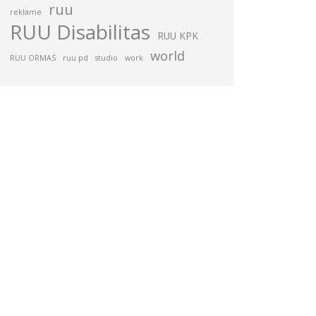
ruu
reklame
RUU Disabilitas
RUU KPK
world
RUU ORMAS
ruu pd
studio
work