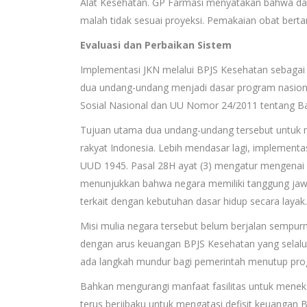
Alat Kesehatan. GP Farmasi menyatakan bahwa dal
malah tidak sesuai proyeksi. Pemakaian obat bertam
Evaluasi dan Perbaikan Sistem
Implementasi JKN melalui BPJS Kesehatan sebagai
dua undang-undang menjadi dasar program nasiona
Sosial Nasional dan UU Nomor 24/2011 tentang Ba
Tujuan utama dua undang-undang tersebut untuk m
rakyat Indonesia. Lebih mendasar lagi, implement
UUD 1945. Pasal 28H ayat (3) mengatur mengenai h
menunjukkan bahwa negara memiliki tanggung jaw
terkait dengan kebutuhan dasar hidup secara layak.
Misi mulia negara tersebut belum berjalan sempur
dengan arus keuangan BPJS Kesehatan yang selalu 
ada langkah mundur bagi pemerintah menutup progr
Bahkan mengurangi manfaat fasilitas untuk menek
terus berjibaku untuk mengatasi defisit keuangan