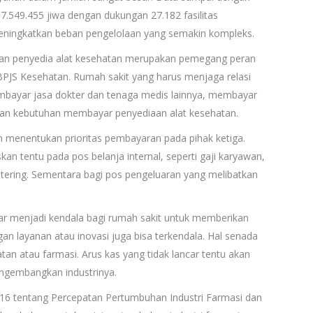
.549.455 jiwa dengan dukungan 27.182 fasilitas
meningkatkan beban pengelolaan yang semakin kompleks.
dan penyedia alat kesehatan merupakan pemegang peran
BPJS Kesehatan. Rumah sakit yang harus menjaga relasi
mbayar jasa dokter dan tenaga medis lainnya, membayar
gan kebutuhan membayar penyediaan alat kesehatan.
 menentukan prioritas pembayaran pada pihak ketiga.
kan tentu pada pos belanja internal, seperti gaji karyawan,
atering. Sementara bagi pos pengeluaran yang melibatkan
r menjadi kendala bagi rumah sakit untuk memberikan
 layanan atau inovasi juga bisa terkendala. Hal senada
atan atau farmasi. Arus kas yang tidak lancar tentu akan
engembangkan industrinya.
2016 tentang Percepatan Pertumbuhan Industri Farmasi dan