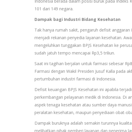
Indonesia berada dalam posisi buruk pada Indeks K
101 dari 149 negara.
Dampak bagi Industri Bidang Kesehatan
Tak hanya rumah sakit, pengaruh defisit anggara
menjadi rekanan penyedia layanan kesehatan. Awa
mengeluhkan tunggakan BPJS Kesehatan ke perusa
sudah jatuh tempo mencapai Rp3,5 triliun.
Saat ini tagihan berjalan untuk farmasi sebesar Rp
Farmasi dengan Wakil Presiden Jusuf Kalla pada ak
pertumbuhan industri farmasi di Indonesia.
Defisit keuangan BPJS Kesehatan ini apabila terj
perkembangan pelayanan medik di Indonesia. Di ant
aspek tenaga kesehatan atau sumber daya manusia
peralatan kesehatan, maupun penyediaan obat-oba
Dampak buruknya adalah semakin turunnya kualita
melibatkan pihak pemberi layanan dan penerima l