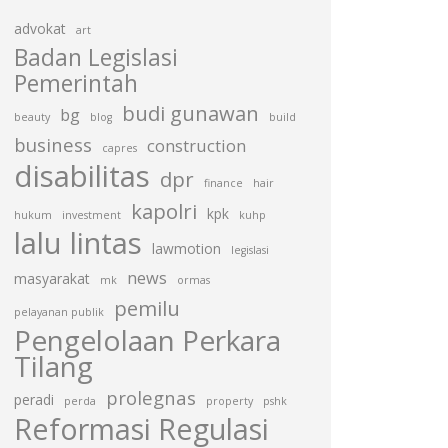
advokat
art
Badan Legislasi
Pemerintah
budi gunawan
bg
beauty
blog
build
business
construction
capres
disabilitas
dpr
finance
hair
kapolri
kpk
hukum
investment
kuhp
lalu lintas
lawmotion
legislasi
news
masyarakat
mk
ormas
pemilu
pelayanan publik
Pengelolaan Perkara
Tilang
prolegnas
peradi
perda
property
pshk
Reformasi Regulasi