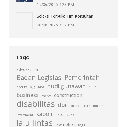
17/06/2026 4:23 PM
Seleksi Terbuka Tim Konsultan
08/06/2026 3:12 PM
Tags
advokat
art
Badan Legislasi Pemerintah
budi gunawan
bg
beauty
blog
build
business
construction
capres
disabilitas
dpr
finance
hair
hukum
kapolri
kpk
investment
kuhp
lalu lintas
lawmotion
legislasi