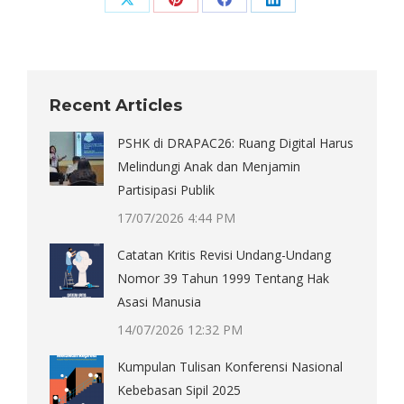
Share
Share
Share
Share
on
on
on
on
X
Pinterest
Facebook
LinkedIn
Recent Articles
PSHK di DRAPAC26: Ruang Digital Harus
Melindungi Anak dan Menjamin
Partisipasi Publik
17/07/2026 4:44 PM
Catatan Kritis Revisi Undang-Undang
Nomor 39 Tahun 1999 Tentang Hak
Asasi Manusia
14/07/2026 12:32 PM
Kumpulan Tulisan Konferensi Nasional
Kebebasan Sipil 2025