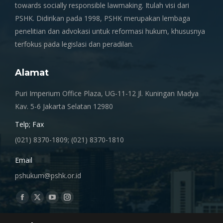
towards socially responsible lawmaking. Itulah visi dari
PSHK. Didirikan pada 1998, PSHK merupakan lembaga
penelitian dan advokasi untuk reformasi hukum, khususnya
terfokus pada legislasi dan peradilan.
Alamat
Puri Imperium Office Plaza, UG-11-12 Jl. Kuningan Madya
Kav. 5-6 Jakarta Selatan 12980
Telp; Fax
(021) 8370-1809; (021) 8370-1810
Email
pshukum@pshk.or.id
Find us on:
Facebook
X
YouTube
Instagram
page
page
page
page