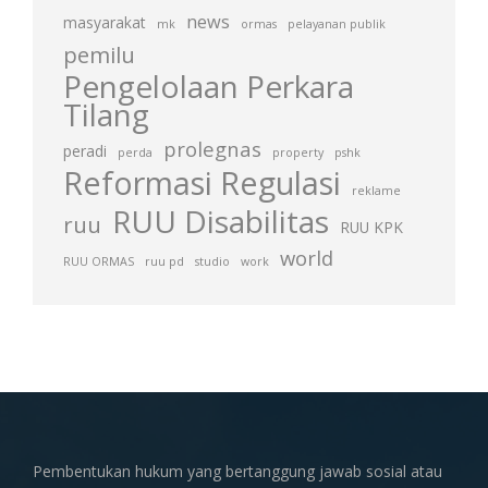
news
masyarakat
mk
ormas
pelayanan publik
pemilu
Pengelolaan Perkara
Tilang
prolegnas
peradi
perda
property
pshk
Reformasi Regulasi
reklame
RUU Disabilitas
ruu
RUU KPK
world
RUU ORMAS
ruu pd
studio
work
Pembentukan hukum yang bertanggung jawab sosial atau