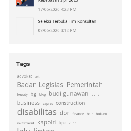
Kebebasan Sipil 2025
17/06/2026 4:23 PM
Seleksi Terbuka Tim Konsultan
08/06/2026 3:12 PM
Tags
advokat
art
Badan Legislasi Pemerintah
budi gunawan
bg
beauty
blog
build
business
construction
capres
disabilitas
dpr
finance
hair
hukum
kapolri
kpk
investment
kuhp