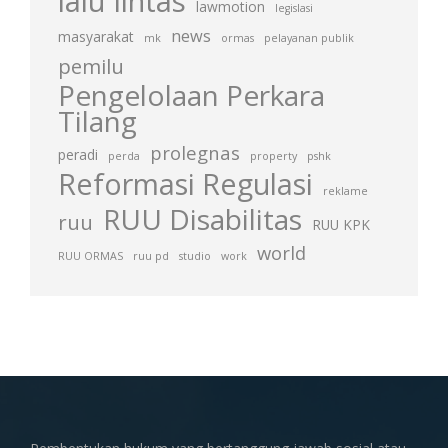
lalu lintas
lawmotion
legislasi
news
masyarakat
mk
ormas
pelayanan publik
pemilu
Pengelolaan Perkara
Tilang
prolegnas
peradi
perda
property
pshk
Reformasi Regulasi
reklame
RUU Disabilitas
ruu
RUU KPK
world
RUU ORMAS
ruu pd
studio
work