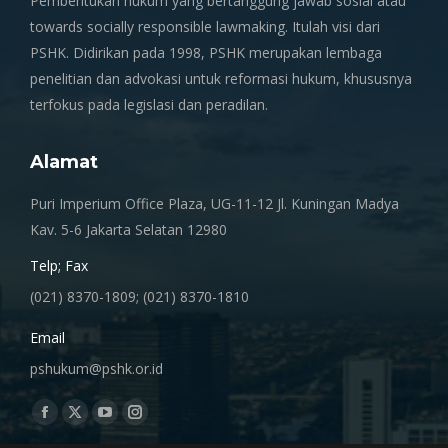
Pembentukan hukum yang bertanggung jawab sosial atau
towards socially responsible lawmaking. Itulah visi dari
PSHK. Didirikan pada 1998, PSHK merupakan lembaga
penelitian dan advokasi untuk reformasi hukum, khususnya
terfokus pada legislasi dan peradilan.
Alamat
Puri Imperium Office Plaza, UG-11-12 Jl. Kuningan Madya
Kav. 5-6 Jakarta Selatan 12980
Telp; Fax
(021) 8370-1809; (021) 8370-1810
Email
pshukum@pshk.or.id
Find us on:
Facebook
X
YouTube
Instagram