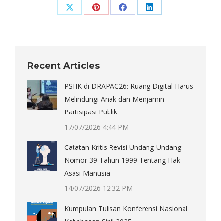
Share
Share
Share
Share
on
on
on
on
X
Pinterest
Facebook
LinkedIn
Recent Articles
PSHK di DRAPAC26: Ruang Digital Harus
Melindungi Anak dan Menjamin
Partisipasi Publik
17/07/2026 4:44 PM
Catatan Kritis Revisi Undang-Undang
Nomor 39 Tahun 1999 Tentang Hak
Asasi Manusia
14/07/2026 12:32 PM
Kumpulan Tulisan Konferensi Nasional