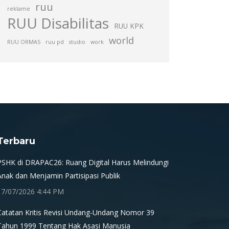
ruu
reklame
RUU Disabilitas
RUU KPK
world
RUU ORMAS
ruu pd
studio
work
Terbaru
PSHK di DRAPAC26: Ruang Digital Harus Melindungi
Anak dan Menjamin Partisipasi Publik
17/07/2026 4:44 PM
Catatan Kritis Revisi Undang-Undang Nomor 39
Tahun 1999 Tentang Hak Asasi Manusia