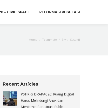
20 – CIVIC SPACE
REFORMASI REGULASI
You are here:
Home
Teammate
Bivitri Susanti
Recent Articles
PSHK di DRAPAC26: Ruang Digital
Harus Melindungi Anak dan
Menjamin Partisipasi Publik