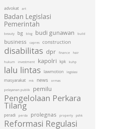
advokat
art
Badan Legislasi
Pemerintah
budi gunawan
bg
beauty
blog
build
business
construction
capres
disabilitas
dpr
finance
hair
kapolri
kpk
hukum
investment
kuhp
lalu lintas
lawmotion
legislasi
news
masyarakat
mk
ormas
pemilu
pelayanan publik
Pengelolaan Perkara
Tilang
prolegnas
peradi
perda
property
pshk
Reformasi Regulasi