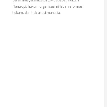
gerak masyarakat sipil (civic space), hukum
filantropi, hukum organisasi nirlaba, reformasi
hukum, dan hak asasi manusia.