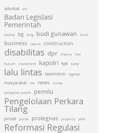
advokat
art
Badan Legislasi
Pemerintah
budi gunawan
bg
beauty
blog
build
business
construction
capres
disabilitas
dpr
finance
hair
kapolri
kpk
hukum
investment
kuhp
lalu lintas
lawmotion
legislasi
news
masyarakat
mk
ormas
pemilu
pelayanan publik
Pengelolaan Perkara
Tilang
prolegnas
peradi
perda
property
pshk
Reformasi Regulasi