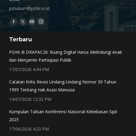
pshukum@pshk.or.id
Find us on:
Facebook
X
YouTube
Instagram
page
page
page
page
Terbaru
opens
opens
opens
opens
in
in
in
in
PSHK di DRAPAC26: Ruang Digital Harus Melindungi Anak
new
new
new
new
dan Menjamin Partisipasi Publik
window
window
window
window
17/07/2026 4:44 PM
Catatan Kritis Revisi Undang-Undang Nomor 39 Tahun
1999 Tentang Hak Asasi Manusia
14/07/2026 12:32 PM
Kumpulan Tulisan Konferensi Nasional Kebebasan Sipil
2025
17/06/2026 4:23 PM