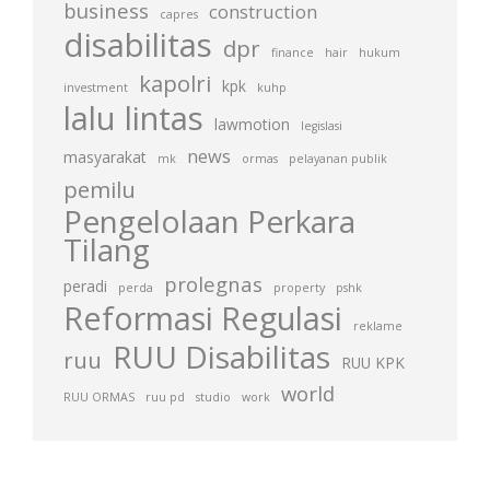
business
construction
capres
disabilitas
dpr
finance
hair
hukum
kapolri
kpk
investment
kuhp
lalu lintas
lawmotion
legislasi
news
masyarakat
mk
ormas
pelayanan publik
pemilu
Pengelolaan Perkara
Tilang
prolegnas
peradi
perda
property
pshk
Reformasi Regulasi
reklame
RUU Disabilitas
ruu
RUU KPK
world
RUU ORMAS
ruu pd
studio
work