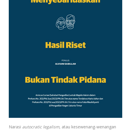
Narasi
autocratic legalism
, atau kesewenang-wenangan