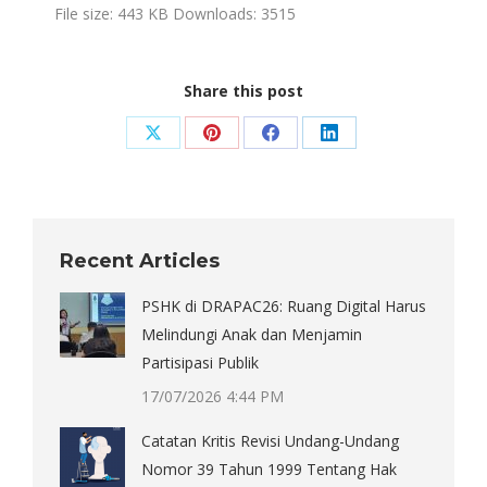
File size:
443 KB
Downloads:
3515
Share this post
Share
Share
Share
Share
on
on
on
on
X
Pinterest
Facebook
LinkedIn
Recent Articles
PSHK di DRAPAC26: Ruang Digital Harus
Melindungi Anak dan Menjamin
Partisipasi Publik
17/07/2026 4:44 PM
Catatan Kritis Revisi Undang-Undang
Nomor 39 Tahun 1999 Tentang Hak