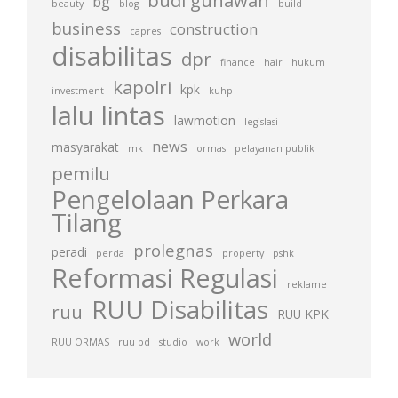
budi gunawan
bg
beauty
blog
build
business
construction
capres
disabilitas
dpr
finance
hair
hukum
kapolri
kpk
investment
kuhp
lalu lintas
lawmotion
legislasi
news
masyarakat
mk
ormas
pelayanan publik
pemilu
Pengelolaan Perkara
Tilang
prolegnas
peradi
perda
property
pshk
Reformasi Regulasi
reklame
RUU Disabilitas
ruu
RUU KPK
world
RUU ORMAS
ruu pd
studio
work