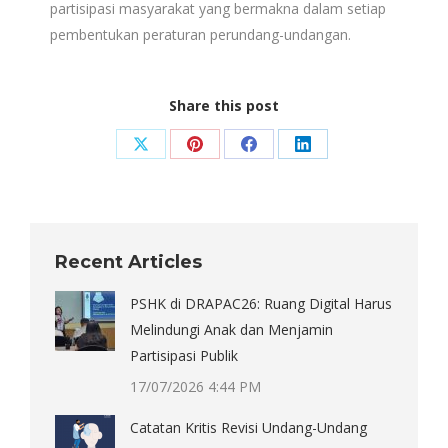
partisipasi masyarakat yang bermakna dalam setiap
pembentukan peraturan perundang-undangan.
Share this post
Share
Share
Share
Share
on
on
on
on
X
Pinterest
Facebook
LinkedIn
Recent Articles
PSHK di DRAPAC26: Ruang Digital Harus
Melindungi Anak dan Menjamin
Partisipasi Publik
17/07/2026 4:44 PM
Catatan Kritis Revisi Undang-Undang