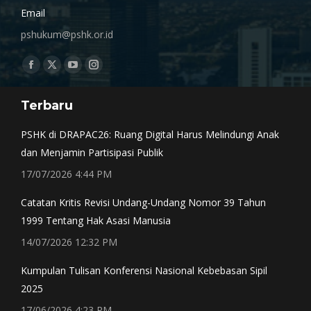
Email
pshukum@pshk.or.id
Find us on:
Facebook
X
YouTube
Instagram
page
page
page
page
Terbaru
opens
opens
opens
opens
in
in
in
in
PSHK di DRAPAC26: Ruang Digital Harus Melindungi Anak
new
new
new
new
dan Menjamin Partisipasi Publik
window
window
window
window
17/07/2026 4:44 PM
Catatan Kritis Revisi Undang-Undang Nomor 39 Tahun
1999 Tentang Hak Asasi Manusia
14/07/2026 12:32 PM
Kumpulan Tulisan Konferensi Nasional Kebebasan Sipil
2025
17/06/2026 4:23 PM