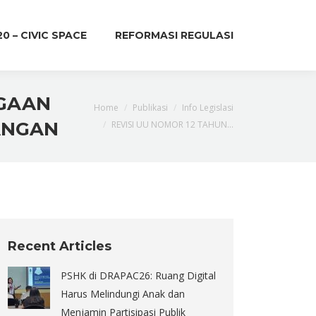
20 – CIVIC SPACE
REFORMASI REGULASI
AGAAN
You are here:
Home
Publikasi
Info Legislasi
ANGAN
REVISI UU NOMOR 12 TAHUN…
Recent Articles
PSHK di DRAPAC26: Ruang Digital
Harus Melindungi Anak dan
Menjamin Partisipasi Publik