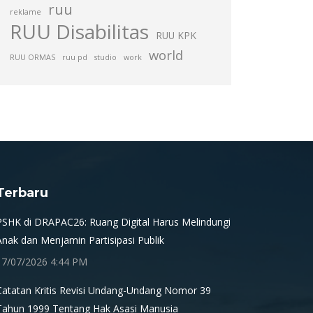
ruu
reklame
RUU Disabilitas
RUU KPK
world
RUU ORMAS
ruu pd
studio
work
Terbaru
PSHK di DRAPAC26: Ruang Digital Harus Melindungi
Anak dan Menjamin Partisipasi Publik
17/07/2026 4:44 PM
Catatan Kritis Revisi Undang-Undang Nomor 39
Tahun 1999 Tentang Hak Asasi Manusia