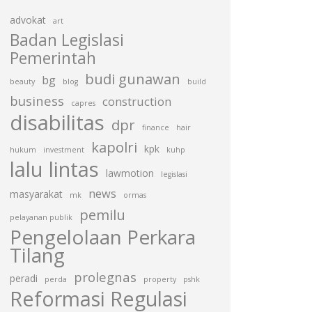
advokat
art
Badan Legislasi
Pemerintah
budi gunawan
bg
beauty
blog
build
business
construction
capres
disabilitas
dpr
finance
hair
kapolri
kpk
hukum
investment
kuhp
lalu lintas
lawmotion
legislasi
news
masyarakat
mk
ormas
pemilu
pelayanan publik
Pengelolaan Perkara
Tilang
prolegnas
peradi
perda
property
pshk
Reformasi Regulasi