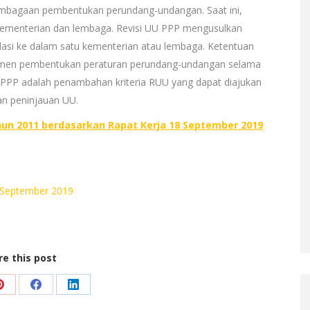
embagaan pembentukan perundang-undangan. Saat ini,
 kementerian dan lembaga. Revisi UU PPP mengusulkan
lasi ke dalam satu kementerian atau lembaga. Ketentuan
jemen pembentukan peraturan perundang-undangan selama
UU PPP adalah penambahan kriteria RUU yang dapat diajukan
an peninjauan UU.
un 2011 berdasarkan Rapat Kerja 18 September 2019
 September 2019
re this post
Share
Share
Share