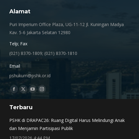
Alamat
Puri Imperium Office Plaza, UG-11-12 Jl. Kuningan Madya
Kav. 5-6 Jakarta Selatan 12980
Telp; Fax
(021) 8370-1809; (021) 8370-1810
Email
pshukum@pshk.or.id
Find us on:
Facebook
X
YouTube
Instagram
page
page
page
page
Terbaru
opens
opens
opens
opens
in
in
in
in
PSHK di DRAPAC26: Ruang Digital Harus Melindungi Anak
new
new
new
new
dan Menjamin Partisipasi Publik
window
window
window
window
17/07/2026 4:44 PM