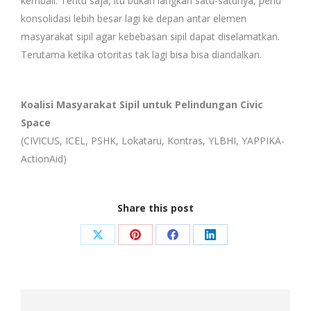
kembali. Tentu saja, itu bukan langkah satu-satunya, perlu
konsolidasi lebih besar lagi ke depan antar elemen
masyarakat sipil agar kebebasan sipil dapat diselamatkan.
Terutama ketika otoritas tak lagi bisa bisa diandalkan.
Koalisi Masyarakat Sipil untuk Pelindungan Civic
Space
(CIVICUS, ICEL, PSHK, Lokataru, Kontras, YLBHI, YAPPIKA-
ActionAid)
Share this post
Share
Share
Share
Share
on
on
on
on
X
Pinterest
Facebook
LinkedIn