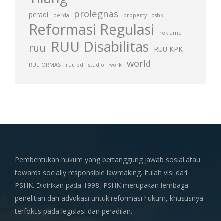
prolegnas
peradi
perda
property
pshk
Reformasi Regulasi
reklame
RUU Disabilitas
ruu
RUU KPK
world
RUU ORMAS
ruu pd
studio
work
Pembentukan hukum yang bertanggung jawab sosial atau
towards socially responsible lawmaking. Itulah visi dari
PSHK. Didirikan pada 1998, PSHK merupakan lembaga
penelitian dan advokasi untuk reformasi hukum, khususnya
terfokus pada legislasi dan peradilan.