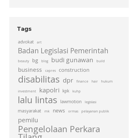
Tags
advokat
art
Badan Legislasi Pemerintah
budi gunawan
bg
beauty
blog
build
business
construction
capres
disabilitas
dpr
finance
hair
hukum
kapolri
kpk
investment
kuhp
lalu lintas
lawmotion
legislasi
news
masyarakat
mk
ormas
pelayanan publik
pemilu
Pengelolaan Perkara
Tilang