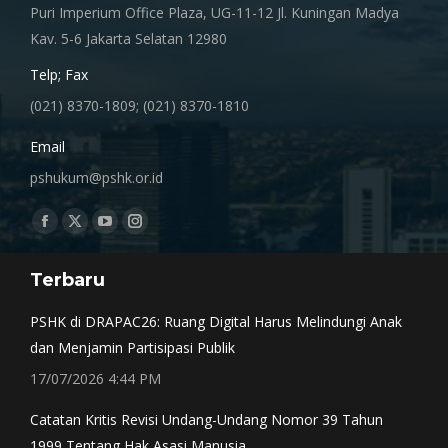
Puri Imperium Office Plaza, UG-11-12 Jl. Kuningan Madya
Kav. 5-6 Jakarta Selatan 12980
Telp; Fax
(021) 8370-1809; (021) 8370-1810
Email
pshukum@pshk.or.id
Find us on:
Facebook
X
YouTube
Instagram
page
page
page
page
Terbaru
opens
opens
opens
opens
in
in
in
in
PSHK di DRAPAC26: Ruang Digital Harus Melindungi Anak
new
new
new
new
dan Menjamin Partisipasi Publik
window
window
window
window
17/07/2026 4:44 PM
Catatan Kritis Revisi Undang-Undang Nomor 39 Tahun
1999 Tentang Hak Asasi Manusia