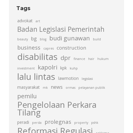
Tags
advokat
art
Badan Legislasi Pemerintah
budi gunawan
bg
beauty
blog
build
business
construction
capres
disabilitas
dpr
finance
hair
hukum
kapolri
kpk
investment
kuhp
lalu lintas
lawmotion
legislasi
news
masyarakat
mk
ormas
pelayanan publik
pemilu
Pengelolaan Perkara
Tilang
prolegnas
peradi
perda
property
pshk
Reformasi Regulasi