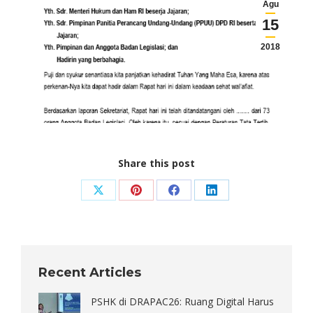
Agu
15
2018
Share this post
Share
Share
Share
Share
on
on
on
on
X
Pinterest
Facebook
LinkedIn
Recent Articles
PSHK di DRAPAC26: Ruang Digital Harus