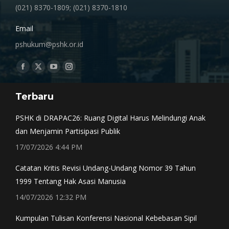
(021) 8370-1809; (021) 8370-1810
Email
pshukum@pshk.or.id
Find us on:
Facebook
X
YouTube
Instagram
page
page
page
page
Terbaru
opens
opens
opens
opens
in
in
in
in
PSHK di DRAPAC26: Ruang Digital Harus Melindungi Anak
new
new
new
new
dan Menjamin Partisipasi Publik
window
window
window
window
17/07/2026 4:44 PM
Catatan Kritis Revisi Undang-Undang Nomor 39 Tahun
1999 Tentang Hak Asasi Manusia
14/07/2026 12:32 PM
Kumpulan Tulisan Konferensi Nasional Kebebasan Sipil