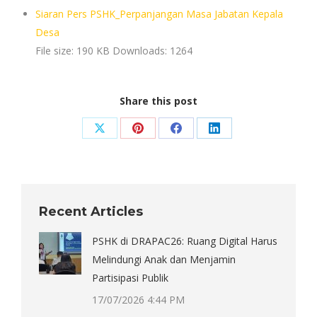
Siaran Pers PSHK_Perpanjangan Masa Jabatan Kepala
Desa
File size:
190 KB
Downloads:
1264
Share this post
Share
Share
Share
Share
on
on
on
on
X
Pinterest
Facebook
LinkedIn
Recent Articles
PSHK di DRAPAC26: Ruang Digital Harus
Melindungi Anak dan Menjamin
Partisipasi Publik
17/07/2026 4:44 PM