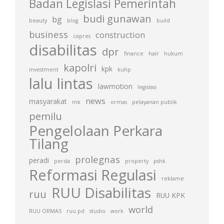
Badan Legislasi Pemerintah
budi gunawan
bg
beauty
blog
build
business
construction
capres
disabilitas
dpr
finance
hair
hukum
kapolri
kpk
investment
kuhp
lalu lintas
lawmotion
legislasi
news
masyarakat
mk
ormas
pelayanan publik
pemilu
Pengelolaan Perkara
Tilang
prolegnas
peradi
perda
property
pshk
Reformasi Regulasi
reklame
RUU Disabilitas
ruu
RUU KPK
world
RUU ORMAS
ruu pd
studio
work