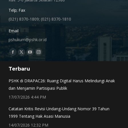
Telp; Fax
(021) 8370-1809; (021) 8370-1810
Email
pshukum@pshk.or.id
Find us on:
Facebook
X
YouTube
Instagram
page
page
page
page
Terbaru
opens
opens
opens
opens
in
in
in
in
PSHK di DRAPAC26: Ruang Digital Harus Melindungi Anak
new
new
new
new
dan Menjamin Partisipasi Publik
window
window
window
window
17/07/2026 4:44 PM
Catatan Kritis Revisi Undang-Undang Nomor 39 Tahun
1999 Tentang Hak Asasi Manusia
14/07/2026 12:32 PM