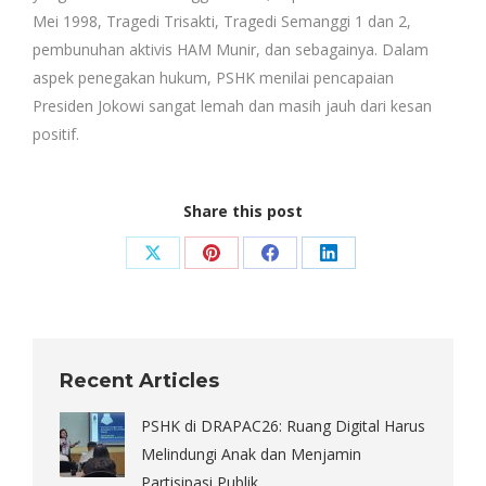
Mei 1998, Tragedi Trisakti, Tragedi Semanggi 1 dan 2,
pembunuhan aktivis HAM Munir, dan sebagainya. Dalam
aspek penegakan hukum, PSHK menilai pencapaian
Presiden Jokowi sangat lemah dan masih jauh dari kesan
positif.
Share this post
Share
Share
Share
Share
on
on
on
on
X
Pinterest
Facebook
LinkedIn
Recent Articles
PSHK di DRAPAC26: Ruang Digital Harus
Melindungi Anak dan Menjamin
Partisipasi Publik