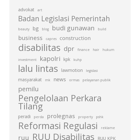
advokat
art
Badan Legislasi Pemerintah
budi gunawan
bg
beauty
blog
build
business
construction
capres
disabilitas
dpr
finance
hair
hukum
kapolri
kpk
investment
kuhp
lalu lintas
lawmotion
legislasi
news
masyarakat
mk
ormas
pelayanan publik
pemilu
Pengelolaan Perkara
Tilang
prolegnas
peradi
perda
property
pshk
Reformasi Regulasi
reklame
RUU Disabilitas
ruu
RUU KPK