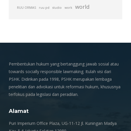
world
RUU ORMAS
ruu pd
studio
work
Pembentukan hukum yang bertanggung jawab sosial atau
towards socially responsible lawmaking. Itulah visi dari
PSHK. Didirikan pada 1998, PSHK merupakan lembaga
penelitian dan advokasi untuk reformasi hukum, khususnya
terfokus pada legislasi dan peradilan.
Alamat
Puri Imperium Office Plaza, UG-11-12 Jl. Kuningan Madya
Kav. 5-6 Jakarta Selatan 12980