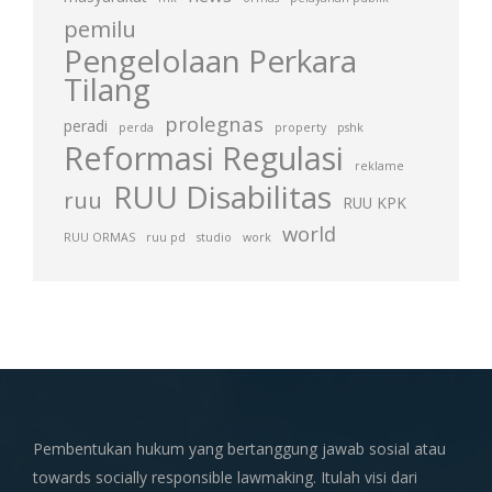
pemilu
Pengelolaan Perkara
Tilang
prolegnas
peradi
perda
property
pshk
Reformasi Regulasi
reklame
RUU Disabilitas
ruu
RUU KPK
world
RUU ORMAS
ruu pd
studio
work
Pembentukan hukum yang bertanggung jawab sosial atau
towards socially responsible lawmaking. Itulah visi dari