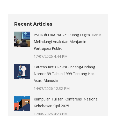
on
on
on
on
X
Pinterest
Facebook
LinkedIn
Recent Articles
PSHK di DRAPAC26: Ruang Digital Harus
Melindungi Anak dan Menjamin
Partisipasi Publik
17/07/2026 4:44 PM
Catatan Kritis Revisi Undang-Undang
Nomor 39 Tahun 1999 Tentang Hak
Asasi Manusia
14/07/2026 12:32 PM
Kumpulan Tulisan Konferensi Nasional
Kebebasan Sipil 2025
17/06/2026 4:23 PM