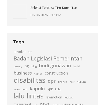
Seleksi Terbuka Tim Konsultan
08/06/2026 3:12 PM
Tags
advokat
art
Badan Legislasi Pemerintah
budi gunawan
bg
beauty
blog
build
business
construction
capres
disabilitas
dpr
finance
hair
hukum
kapolri
kpk
investment
kuhp
lalu lintas
lawmotion
legislasi
news
masyarakat
mk
ormas
pelayanan publik