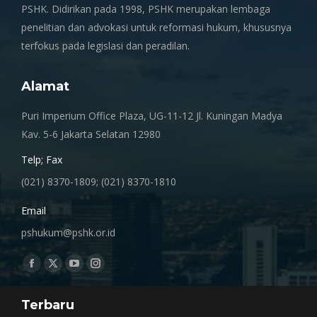
PSHK. Didirikan pada 1998, PSHK merupakan lembaga
penelitian dan advokasi untuk reformasi hukum, khususnya
terfokus pada legislasi dan peradilan.
Alamat
Puri Imperium Office Plaza, UG-11-12 Jl. Kuningan Madya
Kav. 5-6 Jakarta Selatan 12980
Telp; Fax
(021) 8370-1809; (021) 8370-1810
Email
pshukum@pshk.or.id
Find us on:
Facebook
X
YouTube
Instagram
page
page
page
page
Terbaru
opens
opens
opens
opens