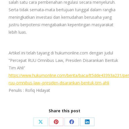
salah satu cara pembenahan regulasi secara menyeluruh.
Serta tidak semata-mata bertujuan tunggal dalam rangka
meningkatkan investasi dan kemudahan berusaha yang
justru berpotensi mengabaikan kepentingan masyarakat
lebih luas.
Artikel ini telah tayang di hukumonline.com dengan judul
“Percepat RUU Omnibus Law, Presiden Disarankan Bentuk
Tim Ahli”
https://www.hukumonline.com/berita/baca/lt5dde43393a231/per
ruu-omnibus-law–presiden-disarankan-bentuk-tim-ahli
Penulis : Rofiq Hidayat
Share this post
Share
Share
Share
Share