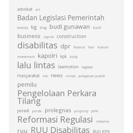
advokat
art
Badan Legislasi Pemerintah
budi gunawan
bg
beauty
blog
build
business
construction
capres
disabilitas
dpr
finance
hair
hukum
kapolri
kpk
investment
kuhp
lalu lintas
lawmotion
legislasi
news
masyarakat
mk
ormas
pelayanan publik
pemilu
Pengelolaan Perkara
Tilang
prolegnas
peradi
perda
property
pshk
Reformasi Regulasi
reklame
RUU Disabilitas
ruu
RUU KPK