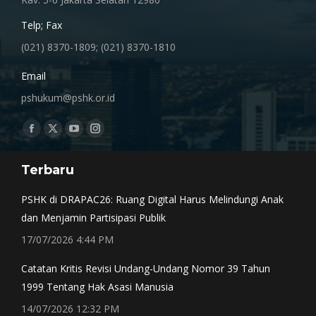
Telp; Fax
(021) 8370-1809; (021) 8370-1810
Email
pshukum@pshk.or.id
Find us on:
Facebook
X
YouTube
Instagram
page
page
page
page
Terbaru
opens
opens
opens
opens
in
in
in
in
PSHK di DRAPAC26: Ruang Digital Harus Melindungi Anak
new
new
new
new
dan Menjamin Partisipasi Publik
window
window
window
window
17/07/2026 4:44 PM
Catatan Kritis Revisi Undang-Undang Nomor 39 Tahun
1999 Tentang Hak Asasi Manusia
14/07/2026 12:32 PM