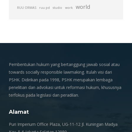
world
RUU ORMAS
ruu pd
studio
work
Pembentukan hukum yang bertanggung jawab sosial atau
towards socially responsible lawmaking. Itulah visi dari
PSHK. Didirikan pada 1998, PSHK merupakan lembaga
penelitian dan advokasi untuk reformasi hukum, khususnya
terfokus pada legislasi dan peradilan.
Alamat
Puri Imperium Office Plaza, UG-11-12 Jl. Kuningan Madya
Kav. 5-6 Jakarta Selatan 12980