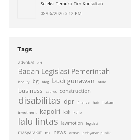
Seleksi Terbuka Tim Konsultan
08/06/2026 3:12 PM
Tags
advokat
art
Badan Legislasi Pemerintah
budi gunawan
bg
beauty
blog
build
business
construction
capres
disabilitas
dpr
finance
hair
hukum
kapolri
kpk
investment
kuhp
lalu lintas
lawmotion
legislasi
news
masyarakat
mk
ormas
pelayanan publik