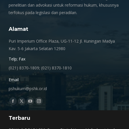
penelitian dan advokasi untuk reformasi hukum, khususnya
terfokus pada legislasi dan peradilan.
Alamat
Puri Imperium Office Plaza, UG-11-12 Jl. Kuningan Madya
Kav. 5-6 Jakarta Selatan 12980
Telp; Fax
(021) 8370-1809; (021) 8370-1810
Email
pshukum@pshk.or.id
Find us on:
Facebook
X
YouTube
Instagram
page
page
page
page
Terbaru
opens
opens
opens
opens
in
in
in
in