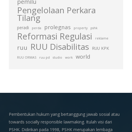
pemilu
Pengelolaan Perkara
Tilang
prolegnas
peradi
perda
property
pshk
Reformasi Regulasi
reklame
RUU Disabilitas
ruu
RUU KPK
world
RUU ORMAS
ruu pd
studio
work
Pembentukan hukum yang bertanggung jawab sosial atau
towards socially responsible lawmaking. Itulah visi dari
PSHK. Didirikan pada 1998, PSHK merupakan lembaga