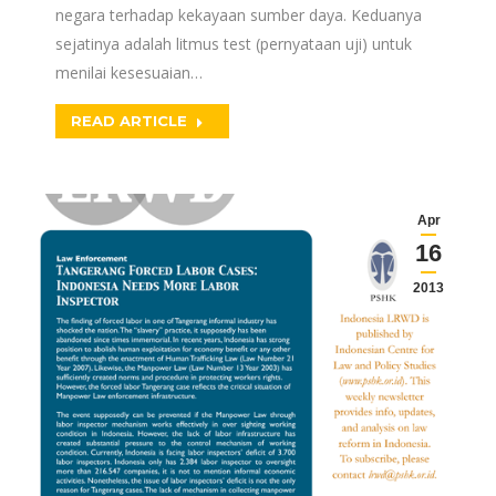
negara terhadap kekayaan sumber daya. Keduanya
sejatinya adalah litmus test (pernyataan uji) untuk
menilai kesesuaian…
READ ARTICLE
Apr
16
2013