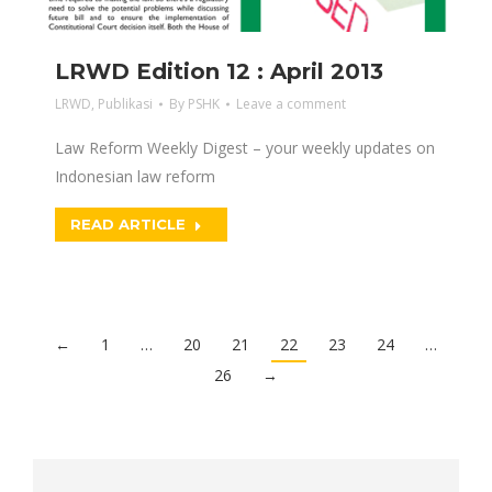
LRWD Edition 12 : April 2013
LRWD
,
Publikasi
By
PSHK
Leave a comment
Law Reform Weekly Digest – your weekly updates on
Indonesian law reform
READ ARTICLE
←
1
…
20
21
22
23
24
…
26
→