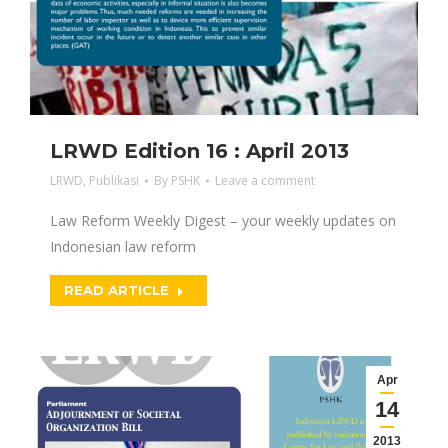
LRWD Edition 16 : April 2013
LRWD
,
Publikasi
By
PSHK
Leave a comment
Law Reform Weekly Digest – your weekly updates on
Indonesian law reform
READ ARTICLE
Apr
14
2013