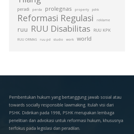
prolegnas
peradi
perda
property
pshk
Reformasi Regulasi
reklame
RUU Disabilitas
ruu
RUU KPK
world
RUU ORMAS
ruu pd
studio
work
Pembentukan hukum yang bertanggung jawab sosial atau
towards socially responsible lawmaking. Itulah visi dari
PSHK. Didirikan pada 1998, PSHK merupakan lembaga
penelitian dan advokasi untuk reformasi hukum, khususnya
terfokus pada legislasi dan peradilan.