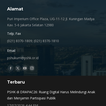
Alamat
Puri Imperium Office Plaza, UG-11-12 Jl. Kuningan Madya
Kav. 5-6 Jakarta Selatan 12980
Telp; Fax
(021) 8370-1809; (021) 8370-1810
Email
pshukum@pshk.or.id
Find us on:
Facebook
X
YouTube
Instagram
page
page
page
page
Terbaru
opens
opens
opens
opens
in
in
in
in
PSHK di DRAPAC26: Ruang Digital Harus Melindungi Anak
new
new
new
new
dan Menjamin Partisipasi Publik
window
window
window
window
17/07/2026 4:44 PM