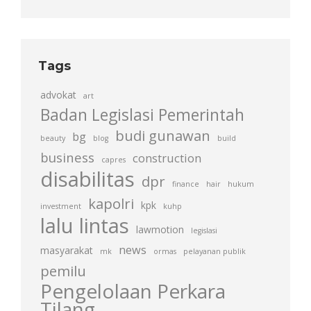
Tags
advokat
art
Badan Legislasi Pemerintah
budi gunawan
bg
beauty
blog
build
business
construction
capres
disabilitas
dpr
finance
hair
hukum
kapolri
kpk
investment
kuhp
lalu lintas
lawmotion
legislasi
news
masyarakat
mk
ormas
pelayanan publik
pemilu
Pengelolaan Perkara
Tilang