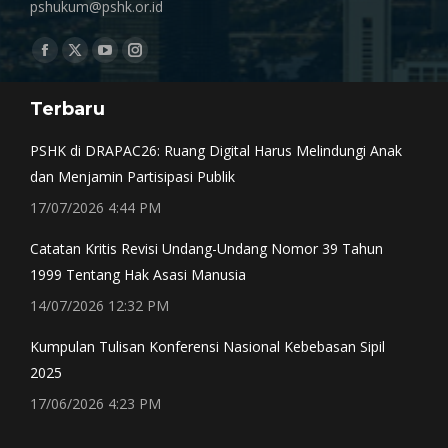
pshukum@pshk.or.id
Find us on:
Facebook
X
YouTube
Instagram
page
page
page
page
Terbaru
opens
opens
opens
opens
in
in
in
in
PSHK di DRAPAC26: Ruang Digital Harus Melindungi Anak
new
new
new
new
dan Menjamin Partisipasi Publik
window
window
window
window
17/07/2026 4:44 PM
Catatan Kritis Revisi Undang-Undang Nomor 39 Tahun
1999 Tentang Hak Asasi Manusia
14/07/2026 12:32 PM
Kumpulan Tulisan Konferensi Nasional Kebebasan Sipil
2025
17/06/2026 4:23 PM