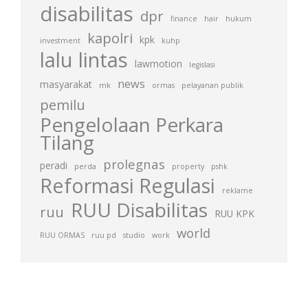
disabilitas
dpr
finance
hair
hukum
kapolri
kpk
investment
kuhp
lalu lintas
lawmotion
legislasi
news
masyarakat
mk
ormas
pelayanan publik
pemilu
Pengelolaan Perkara
Tilang
prolegnas
peradi
perda
property
pshk
Reformasi Regulasi
reklame
RUU Disabilitas
ruu
RUU KPK
world
RUU ORMAS
ruu pd
studio
work