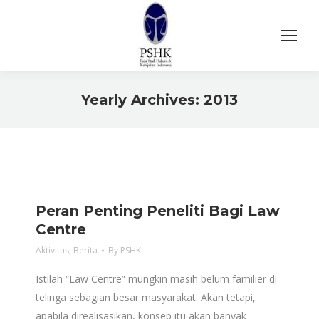
Yearly Archives:
2013
You are here:
Peran Penting Peneliti Bagi Law
Centre
Aktivitas
,
Berita
By
PSHK
Istilah “Law Centre” mungkin masih belum familier di
telinga sebagian besar masyarakat. Akan tetapi,
apabila direalisasikan, konsep itu akan banyak