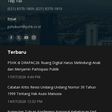
Telp; Fax
(021) 8370-1809; (021) 8370-1810
Email
pshukum@pshk.or.id
Find us on:
Facebook
X
YouTube
Instagram
page
page
page
page
Terbaru
opens
opens
opens
opens
in
in
in
in
PSHK di DRAPAC26: Ruang Digital Harus Melindungi Anak
new
new
new
new
dan Menjamin Partisipasi Publik
window
window
window
window
17/07/2026 4:44 PM
Catatan Kritis Revisi Undang-Undang Nomor 39 Tahun
1999 Tentang Hak Asasi Manusia
14/07/2026 12:32 PM
Kumpulan Tulisan Konferensi Nasional Kebebasan Sipil