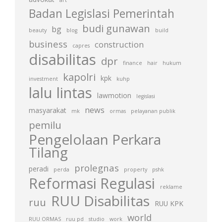
art
Badan Legislasi Pemerintah
budi gunawan
bg
beauty
blog
build
business
construction
capres
disabilitas
dpr
finance
hair
hukum
kapolri
kpk
investment
kuhp
lalu lintas
lawmotion
legislasi
news
masyarakat
mk
ormas
pelayanan publik
pemilu
Pengelolaan Perkara
Tilang
prolegnas
peradi
perda
property
pshk
Reformasi Regulasi
reklame
RUU Disabilitas
ruu
RUU KPK
world
RUU ORMAS
ruu pd
studio
work