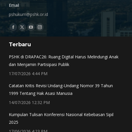
Email
pshukum@pshk.or.id
Find us on:
Facebook
X
YouTube
Instagram
page
page
page
page
Terbaru
opens
opens
opens
opens
in
in
in
in
PSHK di DRAPAC26: Ruang Digital Harus Melindungi Anak
new
new
new
new
dan Menjamin Partisipasi Publik
window
window
window
window
17/07/2026 4:44 PM
Catatan Kritis Revisi Undang-Undang Nomor 39 Tahun
1999 Tentang Hak Asasi Manusia
14/07/2026 12:32 PM
Kumpulan Tulisan Konferensi Nasional Kebebasan Sipil
2025
17/06/2026 4:23 PM