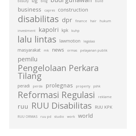
bg
beauty
blog
build
business
construction
capres
disabilitas
dpr
finance
hair
hukum
kapolri
kpk
investment
kuhp
lalu lintas
lawmotion
legislasi
news
masyarakat
mk
ormas
pelayanan publik
pemilu
Pengelolaan Perkara
Tilang
prolegnas
peradi
perda
property
pshk
Reformasi Regulasi
reklame
RUU Disabilitas
ruu
RUU KPK
world
RUU ORMAS
ruu pd
studio
work