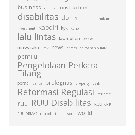
business
construction
capres
disabilitas
dpr
finance
hair
hukum
kapolri
kpk
investment
kuhp
lalu lintas
lawmotion
legislasi
news
masyarakat
mk
ormas
pelayanan publik
pemilu
Pengelolaan Perkara
Tilang
prolegnas
peradi
perda
property
pshk
Reformasi Regulasi
reklame
RUU Disabilitas
ruu
RUU KPK
world
RUU ORMAS
ruu pd
studio
work