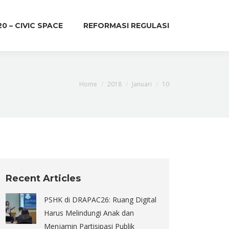
20 – CIVIC SPACE
REFORMASI REGULASI
You are here:
Home
2018
Januari
10
Recent Articles
PSHK di DRAPAC26: Ruang Digital
Harus Melindungi Anak dan
Menjamin Partisipasi Publik