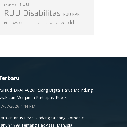
ruu
reklame
RUU Disabilitas
RUU KPK
world
RUU ORMAS
ruu pd
studio
work
Terbaru
PSHK di DRAPAC26: Ruang Digital Harus Melindungi
Anak dan Menjamin Partisipasi Publik
17/07/2026 4:44 PM
Catatan Kritis Revisi Undang-Undang Nomor 39
Tahun 1999 Tentang Hak Asasi Manusia