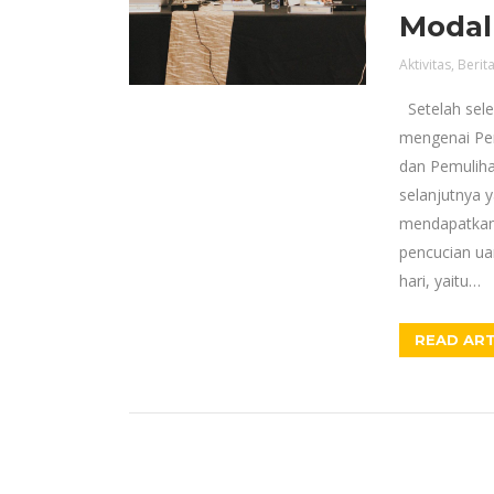
Modal
Aktivitas
,
Berit
Setelah sele
mengenai Pe
dan Pemulihan
selanjutnya 
mendapatkan 
pencucian ua
hari, yaitu…
READ ART