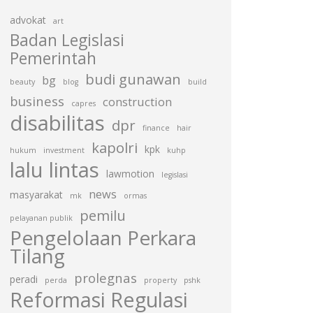
advokat
art
Badan Legislasi
Pemerintah
budi gunawan
bg
beauty
blog
build
business
construction
capres
disabilitas
dpr
finance
hair
kapolri
kpk
hukum
investment
kuhp
lalu lintas
lawmotion
legislasi
news
masyarakat
mk
ormas
pemilu
pelayanan publik
Pengelolaan Perkara
Tilang
prolegnas
peradi
perda
property
pshk
Reformasi Regulasi