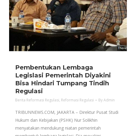
Pembentukan Lembaga
Legislasi Pemerintah Diyakini
Bisa Hindari Tumpang Tindih
Regulasi
Berita Reformasi Regulasi
,
Reformasi Regulasi
By
Admin
TRIBUNNEWS.COM, JAKARTA – Direktur Pusat Studi
Hukum dan Kebijakan (PSHK) Nur Solikhin
menyatakan mendukung niatan pemerintah
membentuk lembaga legislasi. Dia meyakini