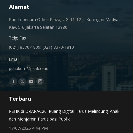
Alamat
Puri Imperium Office Plaza, UG-11-12 Jl. Kuningan Madya
Kav. 5-6 Jakarta Selatan 12980
Telp; Fax
(021) 8370-1809; (021) 8370-1810
Email
pshukum@pshk.or.id
Find us on:
Facebook
X
YouTube
Instagram
page
page
page
page
Terbaru
opens
opens
opens
opens
in
in
in
in
PSHK di DRAPAC26: Ruang Digital Harus Melindungi Anak
new
new
new
new
dan Menjamin Partisipasi Publik
window
window
window
window
17/07/2026 4:44 PM