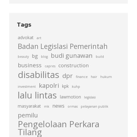
Tags
advokat
art
Badan Legislasi Pemerintah
budi gunawan
bg
beauty
blog
build
business
construction
capres
disabilitas
dpr
finance
hair
hukum
kapolri
kpk
investment
kuhp
lalu lintas
lawmotion
legislasi
news
masyarakat
mk
ormas
pelayanan publik
pemilu
Pengelolaan Perkara
Tilang