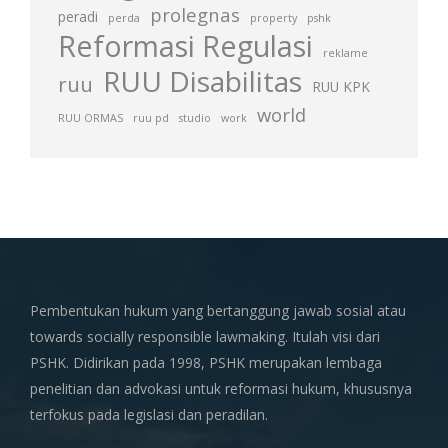
prolegnas
peradi
perda
property
pshk
Reformasi Regulasi
reklame
RUU Disabilitas
ruu
RUU KPK
world
RUU ORMAS
ruu pd
studio
work
Pembentukan hukum yang bertanggung jawab sosial atau
towards socially responsible lawmaking. Itulah visi dari
PSHK. Didirikan pada 1998, PSHK merupakan lembaga
penelitian dan advokasi untuk reformasi hukum, khususnya
terfokus pada legislasi dan peradilan.