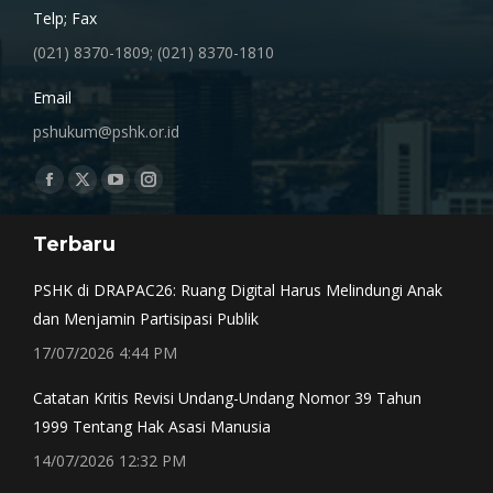
Telp; Fax
(021) 8370-1809; (021) 8370-1810
Email
pshukum@pshk.or.id
Find us on:
Facebook
X
YouTube
Instagram
page
page
page
page
Terbaru
opens
opens
opens
opens
in
in
in
in
PSHK di DRAPAC26: Ruang Digital Harus Melindungi Anak
new
new
new
new
dan Menjamin Partisipasi Publik
window
window
window
window
17/07/2026 4:44 PM
Catatan Kritis Revisi Undang-Undang Nomor 39 Tahun
1999 Tentang Hak Asasi Manusia
14/07/2026 12:32 PM