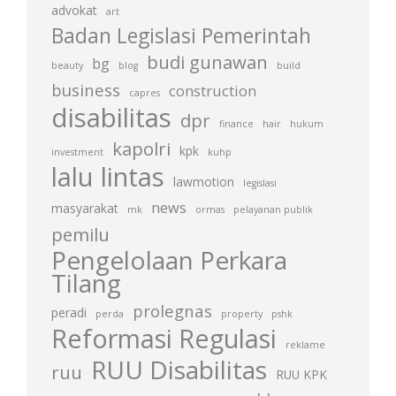
advokat
art
Badan Legislasi Pemerintah
budi gunawan
bg
beauty
blog
build
business
construction
capres
disabilitas
dpr
finance
hair
hukum
kapolri
kpk
investment
kuhp
lalu lintas
lawmotion
legislasi
news
masyarakat
mk
ormas
pelayanan publik
pemilu
Pengelolaan Perkara
Tilang
prolegnas
peradi
perda
property
pshk
Reformasi Regulasi
reklame
RUU Disabilitas
ruu
RUU KPK