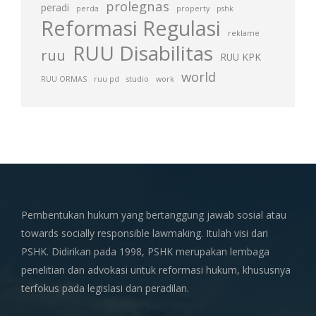
prolegnas
peradi
perda
property
pshk
Reformasi Regulasi
reklame
RUU Disabilitas
ruu
RUU KPK
world
RUU ORMAS
ruu pd
studio
work
Pembentukan hukum yang bertanggung jawab sosial atau
towards socially responsible lawmaking. Itulah visi dari
PSHK. Didirikan pada 1998, PSHK merupakan lembaga
penelitian dan advokasi untuk reformasi hukum, khususnya
terfokus pada legislasi dan peradilan.