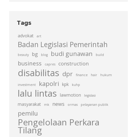
Tags
advokat
art
Badan Legislasi Pemerintah
budi gunawan
bg
beauty
blog
build
business
construction
capres
disabilitas
dpr
finance
hair
hukum
kapolri
kpk
investment
kuhp
lalu lintas
lawmotion
legislasi
news
masyarakat
mk
ormas
pelayanan publik
pemilu
Pengelolaan Perkara
Tilang