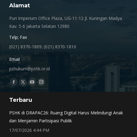
Alamat
Puri Imperium Office Plaza, UG-11-12 Jl. Kuningan Madya
Kav. 5-6 Jakarta Selatan 12980
Telp; Fax
(021) 8370-1809; (021) 8370-1810
Email
pshukum@pshk.or.id
Find us on:
Facebook
X
YouTube
Instagram
page
page
page
page
Terbaru
opens
opens
opens
opens
in
in
in
in
PSHK di DRAPAC26: Ruang Digital Harus Melindungi Anak
new
new
new
new
dan Menjamin Partisipasi Publik
window
window
window
window
17/07/2026 4:44 PM