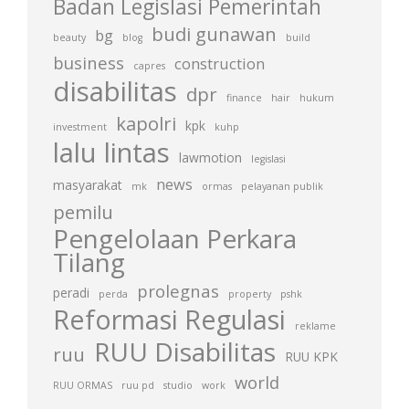
Badan Legislasi Pemerintah
budi gunawan
bg
beauty
blog
build
business
construction
capres
disabilitas
dpr
finance
hair
hukum
kapolri
kpk
investment
kuhp
lalu lintas
lawmotion
legislasi
news
masyarakat
mk
ormas
pelayanan publik
pemilu
Pengelolaan Perkara
Tilang
prolegnas
peradi
perda
property
pshk
Reformasi Regulasi
reklame
RUU Disabilitas
ruu
RUU KPK
world
RUU ORMAS
ruu pd
studio
work