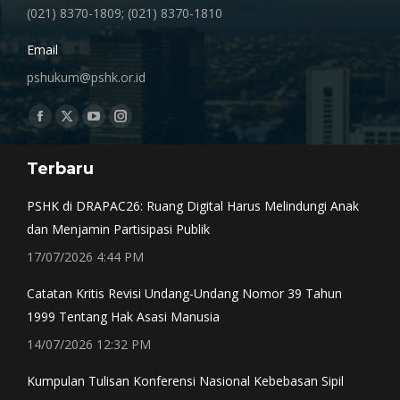
(021) 8370-1809; (021) 8370-1810
Email
pshukum@pshk.or.id
Find us on:
Facebook
X
YouTube
Instagram
page
page
page
page
Terbaru
opens
opens
opens
opens
in
in
in
in
PSHK di DRAPAC26: Ruang Digital Harus Melindungi Anak
new
new
new
new
dan Menjamin Partisipasi Publik
window
window
window
window
17/07/2026 4:44 PM
Catatan Kritis Revisi Undang-Undang Nomor 39 Tahun
1999 Tentang Hak Asasi Manusia
14/07/2026 12:32 PM
Kumpulan Tulisan Konferensi Nasional Kebebasan Sipil