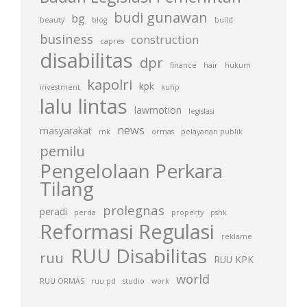
budi gunawan
bg
beauty
blog
build
business
construction
capres
disabilitas
dpr
finance
hair
hukum
kapolri
kpk
investment
kuhp
lalu lintas
lawmotion
legislasi
news
masyarakat
mk
ormas
pelayanan publik
pemilu
Pengelolaan Perkara
Tilang
prolegnas
peradi
perda
property
pshk
Reformasi Regulasi
reklame
RUU Disabilitas
ruu
RUU KPK
world
RUU ORMAS
ruu pd
studio
work