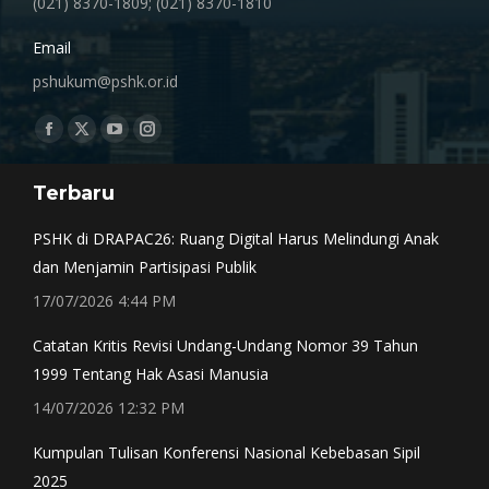
(021) 8370-1809; (021) 8370-1810
Email
pshukum@pshk.or.id
Find us on:
Facebook
X
YouTube
Instagram
page
page
page
page
Terbaru
opens
opens
opens
opens
in
in
in
in
PSHK di DRAPAC26: Ruang Digital Harus Melindungi Anak
new
new
new
new
dan Menjamin Partisipasi Publik
window
window
window
window
17/07/2026 4:44 PM
Catatan Kritis Revisi Undang-Undang Nomor 39 Tahun
1999 Tentang Hak Asasi Manusia
14/07/2026 12:32 PM
Kumpulan Tulisan Konferensi Nasional Kebebasan Sipil
2025