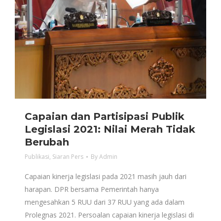
Capaian dan Partisipasi Publik
Legislasi 2021: Nilai Merah Tidak
Berubah
Publikasi
,
Siaran Pers
By
Admin
Capaian kinerja legislasi pada 2021 masih jauh dari
harapan. DPR bersama Pemerintah hanya
mengesahkan 5 RUU dari 37 RUU yang ada dalam
Prolegnas 2021. Persoalan capaian kinerja legislasi di