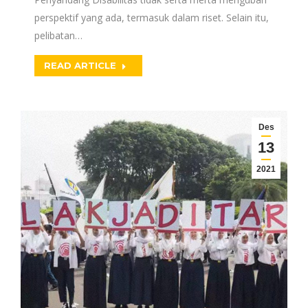
perspektif yang ada, termasuk dalam riset. Selain itu,
pelibatan…
READ ARTICLE
Des
13
2021