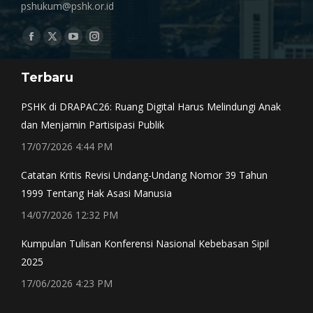
pshukum@pshk.or.id
Find us on:
Facebook
X
YouTube
Instagram
page
page
page
page
Terbaru
opens
opens
opens
opens
in
in
in
in
PSHK di DRAPAC26: Ruang Digital Harus Melindungi Anak
new
new
new
new
dan Menjamin Partisipasi Publik
window
window
window
window
17/07/2026 4:44 PM
Catatan Kritis Revisi Undang-Undang Nomor 39 Tahun
1999 Tentang Hak Asasi Manusia
14/07/2026 12:32 PM
Kumpulan Tulisan Konferensi Nasional Kebebasan Sipil
2025
17/06/2026 4:23 PM