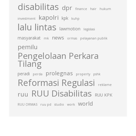
disabilitas
dpr
finance
hair
hukum
kapolri
kpk
investment
kuhp
lalu lintas
lawmotion
legislasi
news
masyarakat
mk
ormas
pelayanan publik
pemilu
Pengelolaan Perkara
Tilang
prolegnas
peradi
perda
property
pshk
Reformasi Regulasi
reklame
RUU Disabilitas
ruu
RUU KPK
world
RUU ORMAS
ruu pd
studio
work