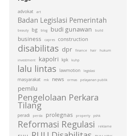
advokat
art
Badan Legislasi Pemerintah
budi gunawan
bg
beauty
blog
build
business
construction
capres
disabilitas
dpr
finance
hair
hukum
kapolri
kpk
investment
kuhp
lalu lintas
lawmotion
legislasi
news
masyarakat
mk
ormas
pelayanan publik
pemilu
Pengelolaan Perkara
Tilang
prolegnas
peradi
perda
property
pshk
Reformasi Regulasi
reklame
RUU Disabilitas
ruu