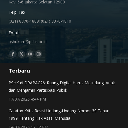
Kav. 5-6 Jakarta Selatan 12980
Telp; Fax
(021) 8370-1809; (021) 8370-1810
Email
pshukum@pshk.or.id
Find us on:
Facebook
X
YouTube
Instagram
page
page
page
page
Terbaru
opens
opens
opens
opens
in
in
in
in
PSHK di DRAPAC26: Ruang Digital Harus Melindungi Anak
new
new
new
new
dan Menjamin Partisipasi Publik
window
window
window
window
17/07/2026 4:44 PM
Catatan Kritis Revisi Undang-Undang Nomor 39 Tahun
1999 Tentang Hak Asasi Manusia
14/07/2026 12:32 PM