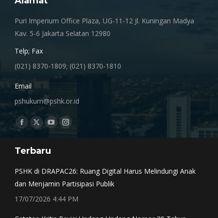
Alamat
Puri Imperium Office Plaza, UG-11-12 Jl. Kuningan Madya
Kav. 5-6 Jakarta Selatan 12980
Telp; Fax
(021) 8370-1809; (021) 8370-1810
Email
pshukum@pshk.or.id
Find us on:
Facebook
X
YouTube
Instagram
page
page
page
page
Terbaru
opens
opens
opens
opens
in
in
in
in
PSHK di DRAPAC26: Ruang Digital Harus Melindungi Anak
new
new
new
new
dan Menjamin Partisipasi Publik
window
window
window
window
17/07/2026 4:44 PM