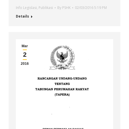
Info Legislasi
,
Publikasi
By
PSHK
02/03/2016 5:19 PM
Details
Mar
2
2016