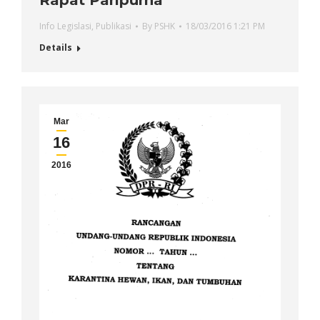
Info Legislasi
,
Publikasi
By
PSHK
18/03/2016 1:21 PM
Details
Mar
16
2016