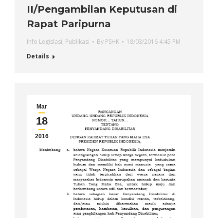
II/Pengambilan Keputusan di
Rapat Paripurna
Info Legislasi
,
Publikasi
By
PSHK
18/03/2016 4:45 PM
Details
Mar
18
2016