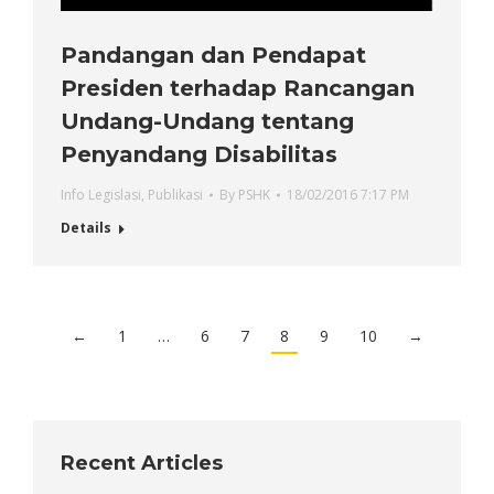
Pandangan dan Pendapat
Presiden terhadap Rancangan
Undang-Undang tentang
Penyandang Disabilitas
Info Legislasi
,
Publikasi
By
PSHK
18/02/2016 7:17 PM
Details
←
1
…
6
7
8
9
10
→
Recent Articles