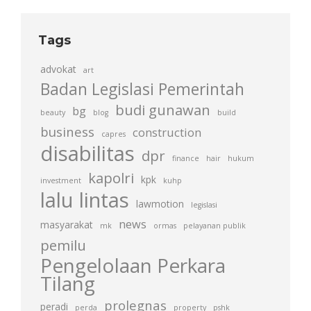
Tags
advokat
art
Badan Legislasi Pemerintah
budi gunawan
bg
beauty
blog
build
business
construction
capres
disabilitas
dpr
finance
hair
hukum
kapolri
kpk
investment
kuhp
lalu lintas
lawmotion
legislasi
news
masyarakat
mk
ormas
pelayanan publik
pemilu
Pengelolaan Perkara
Tilang
prolegnas
peradi
perda
property
pshk