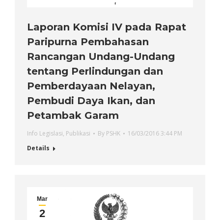
Laporan Komisi IV pada Rapat
Paripurna Pembahasan
Rancangan Undang-Undang
tentang Perlindungan dan
Pemberdayaan Nelayan,
Pembudi Daya Ikan, dan
Petambak Garam
Info Legislasi
,
Publikasi
By
PSHK
16/03/2016 3:44 PM
Details
Mar
2