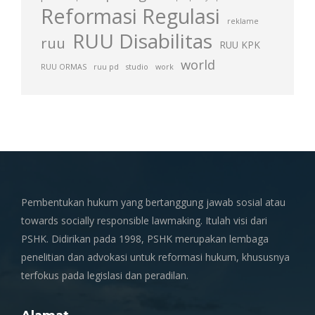
Reformasi Regulasi
reklame
RUU Disabilitas
ruu
RUU KPK
world
RUU ORMAS
ruu pd
studio
work
Pembentukan hukum yang bertanggung jawab sosial atau
towards socially responsible lawmaking. Itulah visi dari
PSHK. Didirikan pada 1998, PSHK merupakan lembaga
penelitian dan advokasi untuk reformasi hukum, khususnya
terfokus pada legislasi dan peradilan.