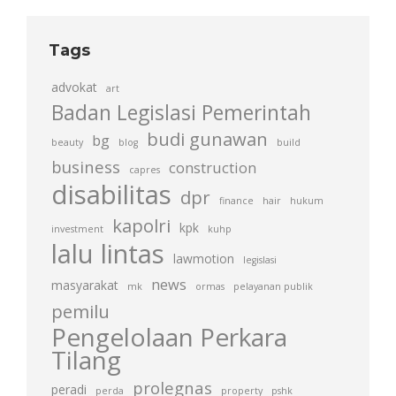
Tags
advokat
art
Badan Legislasi Pemerintah
budi gunawan
bg
beauty
blog
build
business
construction
capres
disabilitas
dpr
finance
hair
hukum
kapolri
kpk
investment
kuhp
lalu lintas
lawmotion
legislasi
news
masyarakat
mk
ormas
pelayanan publik
pemilu
Pengelolaan Perkara
Tilang
prolegnas
peradi
perda
property
pshk