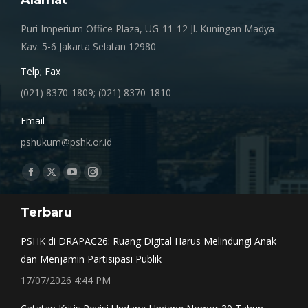
Alamat
Puri Imperium Office Plaza, UG-11-12 Jl. Kuningan Madya
Kav. 5-6 Jakarta Selatan 12980
Telp; Fax
(021) 8370-1809; (021) 8370-1810
Email
pshukum@pshk.or.id
Find us on:
Facebook
X
YouTube
Instagram
page
page
page
page
Terbaru
opens
opens
opens
opens
in
in
in
in
PSHK di DRAPAC26: Ruang Digital Harus Melindungi Anak
new
new
new
new
dan Menjamin Partisipasi Publik
window
window
window
window
17/07/2026 4:44 PM