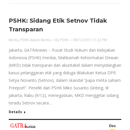
PSHK: Sidang Etik Setnov Tidak
Transparan
Berita
,
PSHK dalam Berita
By
PSHK
09/12/2015 11:22 PM
Jakarta, GATRAnews – Pusat Studi Hukum dan Kebijakan
Indonesia (PSHK) menilai, Mahkamah Kehormatan Dewan
(MKD) tidak transparan dan akuntabel dalam menyidangkan
kasus pelanggaran etik yang diduga dilakukan Ketua DPR
Setya Novanto (Setnov), dalam skandal “papa minta saham
Freeport”. Peneliti dari PSHK Miko Susanto Ginting, di
Jakarta, Rabu (9/12), menegaskan, MKD menggelar sidang
teradu Setnov secara…
Details
Des