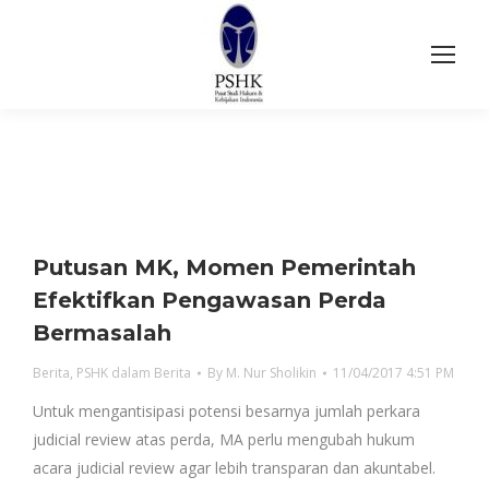
Putusan MK, Momen Pemerintah
Efektifkan Pengawasan Perda
Bermasalah
Berita
,
PSHK dalam Berita
By
M. Nur Sholikin
11/04/2017 4:51 PM
Untuk mengantisipasi potensi besarnya jumlah perkara
judicial review atas perda, MA perlu mengubah hukum
acara judicial review agar lebih transparan dan akuntabel.