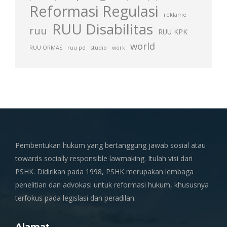
Reformasi Regulasi
reklame
RUU Disabilitas
ruu
RUU KPK
world
RUU ORMAS
ruu pd
studio
work
Pembentukan hukum yang bertanggung jawab sosial atau
towards socially responsible lawmaking. Itulah visi dari
PSHK. Didirikan pada 1998, PSHK merupakan lembaga
penelitian dan advokasi untuk reformasi hukum, khususnya
terfokus pada legislasi dan peradilan.