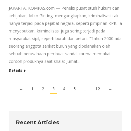
JAKARTA, KOMPAS.com — Peneliti pusat studi hukum dan
kebijakan, Miko Ginting, mengungkapkan, kriminalisasi tak
hanya terjadi pada pejabat negara, seperti pimpinan KPK. Ia
menyebutkan, kriminalisasi juga sering terjadi pada
masyarakat sipil, seperti buruh dan petani. “Tahun 2000 ada
seorang anggota serikat buruh yang dipidanakan oleh
sebuah perusahaan pembuat sandal karena memakai
contoh produknya saat shalat Jumat.…
Details
←
1
2
3
4
5
…
12
→
Recent Articles